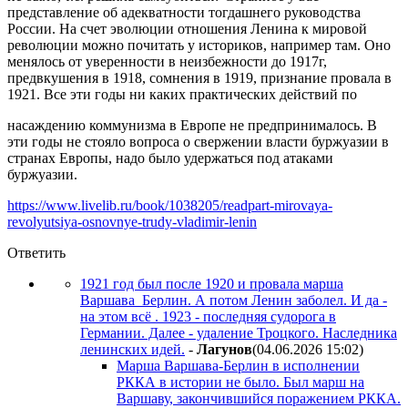
представление об адекватности тогдашнего руководства
России. На счет эволюции отношения Ленина к мировой
революции можно почитать у историков, например там. Оно
менялось от уверенности в неизбежности до 1917г,
предвкушения в 1918, сомнения в 1919, признание провала в
1921. Все эти годы ни каких практических действий по
насаждению коммунизма в Европе не предпринималось. В
эти годы не стояло вопроса о свержении власти буржуазии в
странах Европы, надо было удержаться под атаками
буржуазии.
https://www.livelib.ru/book/1038205/readpart-mirovaya-
revolyutsiya-osnovnye-trudy-vladimir-lenin
Ответить
1921 год был после 1920 и провала марша
Варшава_Берлин. А потом Ленин заболел. И да -
на этом всё . 1923 - последняя судорога в
Германии. Далее - удаление Троцкого. Наследника
ленинских идей.
-
Лaгyнoв
(04.06.2026 15:02
)
Марша Варшава-Берлин в исполнении
РККА в истории не было. Был марш на
Варшаву, закончившийся поражением РККА.