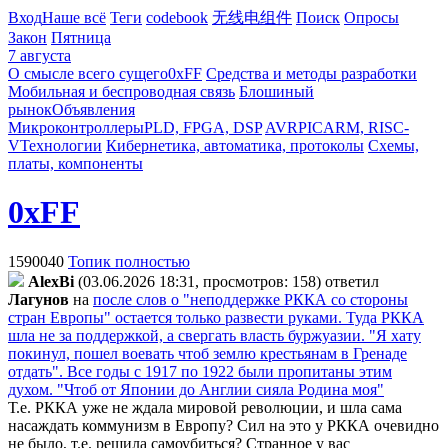
Вход
Наше всё
Теги
codebook
无线电组件
Поиск
Опросы
Закон
Пятница
7 августа
О смысле всего сущего
0xFF
Средства и методы разработки
Мобильная и беспроводная связь
Блошиный
рынок
Объявления
Микроконтроллеры
PLD, FPGA, DSP
AVR
PIC
ARM, RISC-
V
Технологии
Кибернетика, автоматика, протоколы
Схемы,
платы, компоненты
0xFF
1590040
Топик полностью
AlexBi
(03.06.2026 18:31, просмотров: 158)
ответил
Лaгyнoв
на
после слов о "неподдержке РККА со стороны
стран Европы" остается только развести руками. Туда РККА
шла не за поддержкой, а свергать власть буржуазии. "Я хату
покинул, пошел воевать чтоб землю крестьянам в Гренаде
отдать". Все годы с 1917 по 1922 были пропитаны этим
духом. "Чтоб от Японии до Англии сияла Родина моя"
Т.е. РККА уже не ждала мировой революции, и шла сама
насаждать коммунизм в Европу? Сил на это у РККА очевидно
не было, т.е. решила самоубиться? Странное у вас