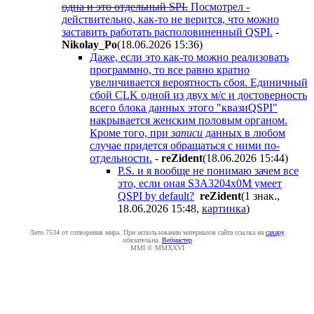
одна и это отдельный SPI.
Посмотрел -
действительно, как-то не верится, что можно
заставить работать располовиненный QSPI.
-
Nikolay_Po
(18.06.2026 15:36
)
Даже, если это как-то можно реализовать
программно, то все равно кратно
увеличивается вероятность сбоя. Единичный
сбой CLK одной из двух м/с и достоверность
всего блока данных этого "квазиQSPI"
накрывается женским половым органом.
Кроме того, при
записи
данных в любом
случае придется обращаться с ними по-
отдельности.
-
reZident
(18.06.2026 15:44
)
P.S. и я вообще не понимаю зачем все
это, если оная S3A3204x0M умеет
QSPI by default?
reZident
(1 знак.,
18.06.2026 15:48
,
картинка
)
Лето 7534 от сотворения мира. При использовании материалов сайта ссылка на
caxapу
обязательна.
Вебмастер
MMI © MMXXVI