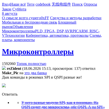
Вход
Наше всё
Теги
codebook
无线电组件
Поиск
Опросы
Закон
Суббота
8 августа
О смысле всего сущего
0xFF
Средства и методы разработки
Мобильная и беспроводная связь
Блошиный
рынок
Объявления
Микроконтроллеры
PLD, FPGA, DSP
AVR
PIC
ARM, RISC-
V
Технологии
Кибернетика, автоматика, протоколы
Схемы,
платы, компоненты
Микроконтроллеры
1592060
Топик полностью
reZident
(18.06.2026 15:13, просмотров: 137)
ответил
Make_Pic
на
это два банка
Дык команды в режимах SPI и QSPI разные же!
Ответить
У него разные модули SPI, как я понимаю. На
QSPI сидит две микросхемы, обе QSPI. А на SPI -