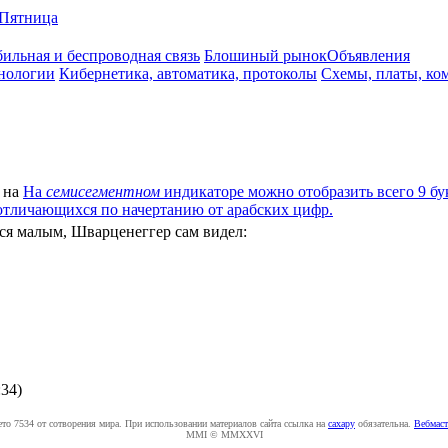
Пятница
ильная и беспроводная связь
Блошиный рынок
Объявления
нологии
Кибернетика, автоматика, протоколы
Схемы, платы, ко
на
На
семисегментном
индикаторе можно отобразить всего 9 букв 
t, u), отличающихся по начертанию от арабских цифр.
я малым, Шварценеггер сам видел:
:34
)
ето 7534 от сотворения мира. При использовании материалов сайта ссылка на
caxapу
обязательна.
Вебмаст
MMI © MMXXVI