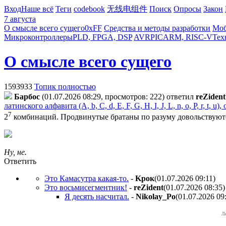
Вход
Наше всё
Теги
codebook
无线电组件
Поиск
Опросы
Закон
7 августа
О смысле всего сущего
0xFF
Средства и методы разработки
Моб
Микроконтроллеры
PLD, FPGA, DSP
AVR
PIC
ARM, RISC-V
Тех
О смысле всего сущего
1593933
Топик полностью
Бapбoc
(01.07.2026 08:29, просмотров: 222)
ответил
reZident
латинского алфавита (A, b, C, d, E, F, G, H, I, J, L, n, o, P, r, 
7
2
комбинаций. Продвинутые братаны по разуму довольствуютс
Ну, не.
Ответить
Это Камасутра какая-то.
-
Kpoк
(01.07.2026 09:11
)
Это восьмисегментник!
-
reZident
(01.07.2026 08:35
)
Я десять насчитал.
-
Nikolay_Po
(01.07.2026 09
Л