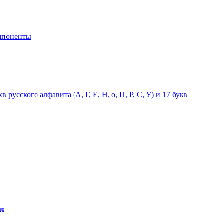
мпоненты
русского алфавита (А, Г, Е, Н, о, П, Р, С, У) и 17 букв
ер