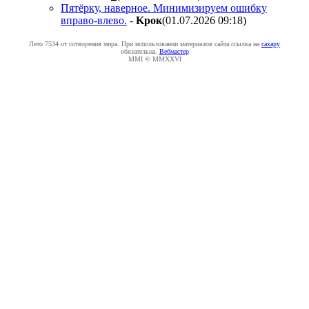
Пятёрку, наверное. Минимизируем ошибку
вправо-влево.
-
Kpoк
(01.07.2026 09:18
)
Лето 7534 от сотворения мира. При использовании материалов сайта ссылка на
caxapу
обязательна.
Вебмастер
MMI © MMXXVI