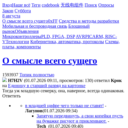
Вход
Наше всё
Теги
codebook
无线电组件
Поиск
Опросы
Закон
Суббота
8 августа
О смысле всего сущего
0xFF
Средства и методы разработки
Мобильная и беспроводная связь
Блошиный
рынок
Объявления
Микроконтроллеры
PLD, FPGA, DSP
AVR
PIC
ARM, RISC-
V
Технологии
Кибернетика, автоматика, протоколы
Схемы,
платы, компоненты
О смысле всего сущего
1593937
Топик полностью
H7H2V
(01.07.2026 09:11, просмотров: 130)
ответил
Kpoк
на
Единицу в старший разряд на картонке
Тогда уж младшую семерку, она, наверное, всегда одинаковая.
Ответить
в младшей цифре чего только не ставят!
-
Лaгyнoв
(01.07.2026 09:34
)
Запятую передвинуть, а свои копейки пусть
на бумажке рисуют и приклеивают.
-
Tech_
(01.07.2026 09:40
)