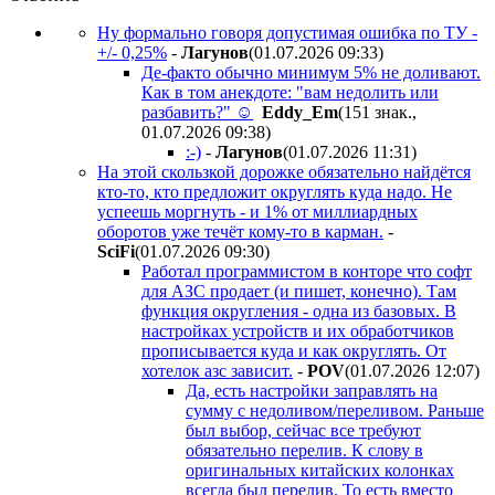
Ну формально говоря допустимая ошибка по ТУ -
+/- 0,25%
-
Лaгyнoв
(01.07.2026 09:33
)
Де-факто обычно минимум 5% не доливают.
Как в том анекдоте: "вам недолить или
разбавить?" ☺
Eddy_Em
(151 знак.,
01.07.2026 09:38
)
:-)
-
Лaгyнoв
(01.07.2026 11:31
)
На этой скользкой дорожке обязательно найдётся
кто-то, кто предложит округлять куда надо. Не
успеешь моргнуть - и 1% от миллиардных
оборотов уже течёт кому-то в карман.
-
SciFi
(01.07.2026 09:30
)
Работал программистом в конторе что софт
для АЗС продает (и пишет, конечно). Там
функция округления - одна из базовых. В
настройках устройств и их обработчиков
прописывается куда и как округлять. От
хотелок азс зависит.
-
POV
(01.07.2026 12:07
)
Да, есть настройки заправлять на
сумму с недоливом/переливом. Раньше
был выбор, сейчас все требуют
обязательно перелив. К слову в
оригинальных китайских колонках
всегда был перелив. То есть вместо