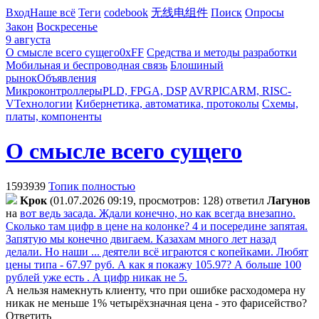
Вход
Наше всё
Теги
codebook
无线电组件
Поиск
Опросы
Закон
Воскресенье
9 августа
О смысле всего сущего
0xFF
Средства и методы разработки
Мобильная и беспроводная связь
Блошиный
рынок
Объявления
Микроконтроллеры
PLD, FPGA, DSP
AVR
PIC
ARM, RISC-
V
Технологии
Кибернетика, автоматика, протоколы
Схемы,
платы, компоненты
О смысле всего сущего
1593939
Топик полностью
Kpoк
(01.07.2026 09:19, просмотров: 128)
ответил
Лaгyнoв
на
вот ведь засада. Ждали конечно, но как всегда внезапно.
Сколько там цифр в цене на колонке? 4 и посередине запятая.
Запятую мы конечно двигаем. Казахам много лет назад
делали. Но наши ... деятели всё играются с копейками. Любят
цены типа - 67.97 руб. А как я покажу 105.97? А больше 100
рублей уже есть . А цифр никак не 5.
А нельзя намекнуть клиенту, что при ошибке расходомера ну
никак не меньше 1% четырёхзначная цена - это фарисейство?
Ответить