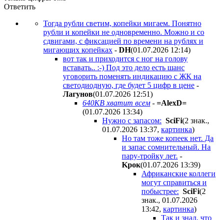
Ответить
Тогда рубли светим, копейки мигаем. Понятно
рубли и копейки не одновременно. Можно и со
сдвигами, с фиксацией по времени на рублях и
мигающих копейках
-
DH
(01.07.2026 12:14
)
вот так и приходится с ног на голову
вставать.. :-) Под это дело есть шанс
уговорить поменять индикацию с ЖК на
светодиодную, где будет 5 цифр в цене
-
Лaгyнoв
(01.07.2026 12:51
)
640KB хватит всем
-
=AlexD=
(01.07.2026 13:34
)
Нужно с запасом:
SciFi
(2 знак.,
01.07.2026 13:37
,
картинка
)
Но там тоже копеек нет. Да
и запас сомнительный. На
пару-тройку лет.
-
Kpoк
(01.07.2026 13:39
)
Африканские коллеги
могут справиться и
побыстрее:
SciFi
(2
знак., 01.07.2026
13:42
,
картинка
)
Так и знал, что