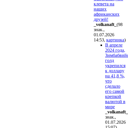
клевета на
наших
африканских
друзей!
_volkanaft_
(98
знак.,
01.07.2026
14:53
,
картинка
)
В апреле
2024 года,
Зимбабвий
голд
укрепился
к доллару
на 41,8 %,
что
сделало
его самой
крепкой
валютой в
мире
_volkanaft_
знак.,
01.07.2026
15:07
)