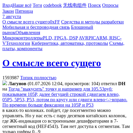
Вход
Наше всё
Теги
codebook
无线电组件
Поиск
Опросы
Закон
Пятница
7 августа
О смысле всего сущего
0xFF
Средства и методы разработки
Мобильная и беспроводная связь
Блошиный
рынок
Объявления
Микроконтроллеры
PLD, FPGA, DSP
AVR
PIC
ARM, RISC-
V
Технологии
Кибернетика, автоматика, протоколы
Схемы,
платы, компоненты
О смысле всего сущего
1593987
Топик полностью
Лaгyнoв
(01.07.2026 12:04, просмотров: 104)
ответил
DH
на
Тогда "выкусить" точку и например для 105.53руб:
показываем 105Р, далее бегущей строкой сдвигаем влево,
05Р5, 5Р53, Р53, потом по кругу или сдвиги влево<->вправо.
По времени больше фиксации на 105Р и Р53
в каких-то колонках. пойдет, где посегментно можно
управлять. Но у нас есть с пару десятков китайских колонок,
где ЖК-индикация со встроенными дешифраторами в 7-
сегментный код (HEF4543). Там нет доступа к сегментам. Там
только цифры 0...9