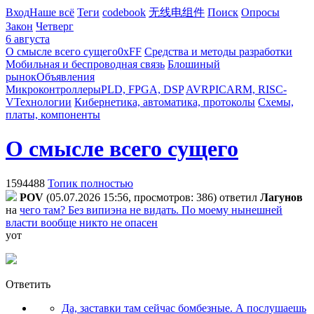
Вход
Наше всё
Теги
codebook
无线电组件
Поиск
Опросы
Закон
Четверг
6 августа
О смысле всего сущего
0xFF
Средства и методы разработки
Мобильная и беспроводная связь
Блошиный
рынок
Объявления
Микроконтроллеры
PLD, FPGA, DSP
AVR
PIC
ARM, RISC-
V
Технологии
Кибернетика, автоматика, протоколы
Схемы,
платы, компоненты
О смысле всего сущего
1594488
Топик полностью
POV
(05.07.2026 15:56, просмотров: 386)
ответил
Лaгyнoв
на
чего там? Без випиэна не видать. По моему нынешней
власти вообще никто не опасен
уот
Ответить
Да, заставки там сейчас бомбезные. А послушаешь