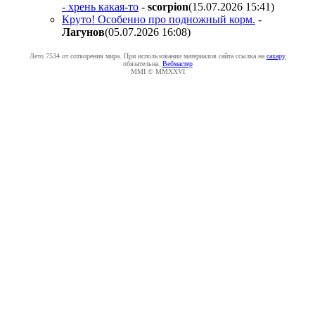
- хрень какая-то
-
scorpion
(15.07.2026 15:41
)
Круто! Особенно про подножный корм.
-
Лaгyнoв
(05.07.2026 16:08
)
Лето 7534 от сотворения мира. При использовании материалов сайта ссылка на
caxapу
обязательна.
Вебмастер
MMI © MMXXVI