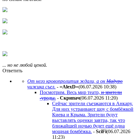
... но не любой ценой.
Ответить
От него кровопролития ждали, а он
Мадуро
чижика съел.
-
=AlexD=
(06.07.2026 10:38
)
Посмотрим. Весь мир театр,
и зрители
-уроды.
-
Cкpипaч
(06.07.2026 11:20
)
Сейчас зрители съезжаются в Анкару.
Для них устраивают шоу с бомбёжкой
Киева и Крыма. Зрители будут
выставлять оценки завтра, так что
ближайшей ночью будет ещё одна
мощная бомбёжка.
-
SciFi
(06.07.2026
11:23
)