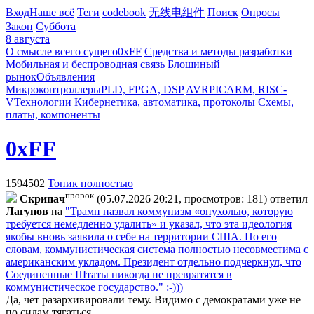
Вход
Наше всё
Теги
codebook
无线电组件
Поиск
Опросы
Закон
Суббота
8 августа
О смысле всего сущего
0xFF
Средства и методы разработки
Мобильная и беспроводная связь
Блошиный
рынок
Объявления
Микроконтроллеры
PLD, FPGA, DSP
AVR
PIC
ARM, RISC-
V
Технологии
Кибернетика, автоматика, протоколы
Схемы,
платы, компоненты
0xFF
1594502
Топик полностью
пророк
Cкpипaч
(05.07.2026 20:21, просмотров: 181)
ответил
Лaгyнoв
на
"Трамп назвал коммунизм «опухолью, которую
требуется немедленно удалить» и указал, что эта идеология
якобы вновь заявила о себе на территории США. По его
словам, коммунистическая система полностью несовместима с
американским укладом. Президент отдельно подчеркнул, что
Соединенные Штаты никогда не превратятся в
коммунистическое государство." :-)))
Да, чет разархивировали тему. Видимо с демократами уже не
по силам тягаться.