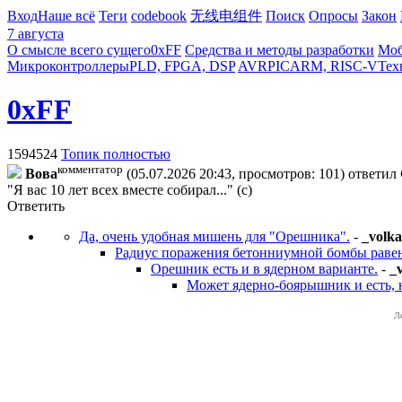
Вход
Наше всё
Теги
codebook
无线电组件
Поиск
Опросы
Закон
7 августа
О смысле всего сущего
0xFF
Средства и методы разработки
Моб
Микроконтроллеры
PLD, FPGA, DSP
AVR
PIC
ARM, RISC-V
Тех
0xFF
1594524
Топик полностью
комментатор
Boвa
(05.07.2026 20:43, просмотров: 101)
ответил
"Я вас 10 лет всех вместе собирал..." (с)
Ответить
Да, очень удобная мишень для "Орешника".
-
_volka
Радиус поражения бетонниумной бомбы раве
Орешник есть и в ядерном варианте.
-
_
Может ядерно-боярышник и есть, н
Л