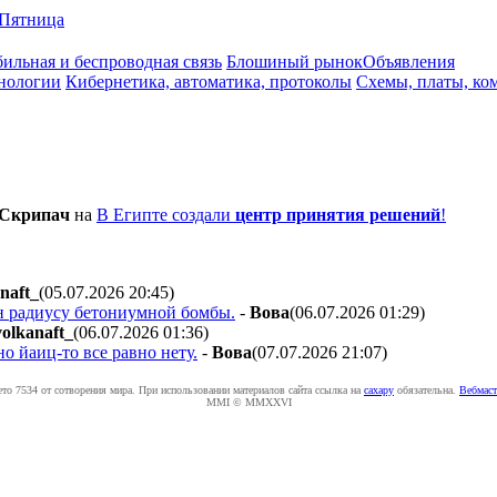
Пятница
ильная и беспроводная связь
Блошиный рынок
Объявления
нологии
Кибернетика, автоматика, протоколы
Схемы, платы, ко
Cкpипaч
на
В Египте создали
центр принятия решений
!
naft_
(05.07.2026 20:45
)
н радиусу бетониумной бомбы.
-
Boвa
(06.07.2026 01:29
)
volkanaft_
(06.07.2026 01:36
)
о йаиц-то все равно нету.
-
Boвa
(07.07.2026 21:07
)
ето 7534 от сотворения мира. При использовании материалов сайта ссылка на
caxapу
обязательна.
Вебмаст
MMI © MMXXVI