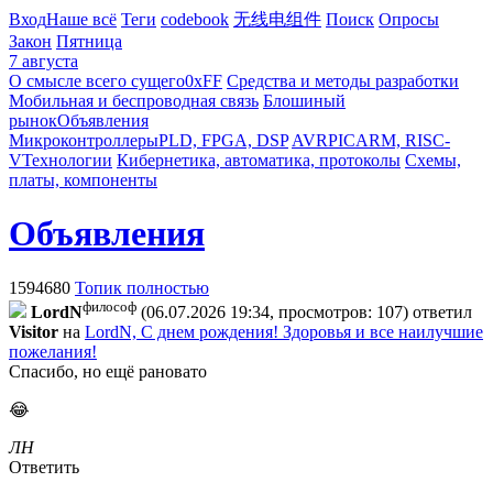
Вход
Наше всё
Теги
codebook
无线电组件
Поиск
Опросы
Закон
Пятница
7 августа
О смысле всего сущего
0xFF
Средства и методы разработки
Мобильная и беспроводная связь
Блошиный
рынок
Объявления
Микроконтроллеры
PLD, FPGA, DSP
AVR
PIC
ARM, RISC-
V
Технологии
Кибернетика, автоматика, протоколы
Схемы,
платы, компоненты
Объявления
1594680
Топик полностью
философ
LordN
(06.07.2026 19:34, просмотров: 107)
ответил
Visitor
на
LordN, С днем рождения! Здоровья и все наилучшие
пожелания!
Спасибо, но ещё рановато
😂
ЛН
Ответить