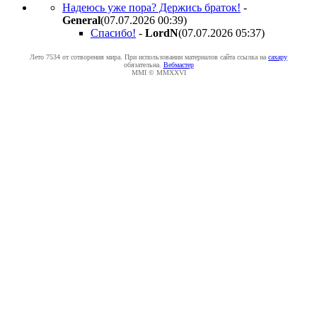
Надеюсь уже пора? Держись браток!
-
General
(07.07.2026 00:39
)
Спасибо!
-
LordN
(07.07.2026 05:37
)
Лето 7534 от сотворения мира. При использовании материалов сайта ссылка на
caxapу
обязательна.
Вебмастер
MMI © MMXXVI