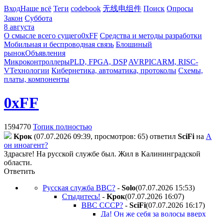
Вход
Наше всё
Теги
codebook
无线电组件
Поиск
Опросы
Закон
Суббота
8 августа
О смысле всего сущего
0xFF
Средства и методы разработки
Мобильная и беспроводная связь
Блошиный
рынок
Объявления
Микроконтроллеры
PLD, FPGA, DSP
AVR
PIC
ARM, RISC-
V
Технологии
Кибернетика, автоматика, протоколы
Схемы,
платы, компоненты
0xFF
1594770
Топик полностью
Kpoк
(07.07.2026 09:39, просмотров: 65)
ответил
SciFi
на
А
он иноагент?
Здрасьте! На русской службе был. Жил в Калининградской
области.
Ответить
Русская служба BBC?
-
Solo
(07.07.2026 15:53
)
Стыдитесь!
-
Kpoк
(07.07.2026 16:07
)
ВВС СССР?
-
SciFi
(07.07.2026 16:17
)
Да! Он же себя за волосы вверх