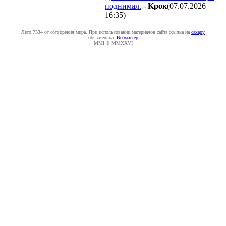
поднимал.
-
Kpoк
(07.07.2026
16:35
)
Лето 7534 от сотворения мира. При использовании материалов сайта ссылка на
caxapу
обязательна.
Вебмастер
MMI © MMXXVI