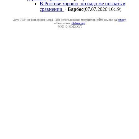
В Ростове хорошо, но надо же познать в
сравнении.
-
Бapбoc
(07.07.2026 16:19
)
Лето 7534 от сотворения мира. При использовании материалов сайта ссылка на
caxapу
обязательна.
Вебмастер
MMI © MMXXVI