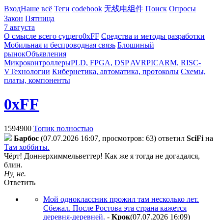
Вход
Наше всё
Теги
codebook
无线电组件
Поиск
Опросы
Закон
Пятница
7 августа
О смысле всего сущего
0xFF
Средства и методы разработки
Мобильная и беспроводная связь
Блошиный
рынок
Объявления
Микроконтроллеры
PLD, FPGA, DSP
AVR
PIC
ARM, RISC-
V
Технологии
Кибернетика, автоматика, протоколы
Схемы,
платы, компоненты
0xFF
1594900
Топик полностью
Бapбoc
(07.07.2026 16:07, просмотров: 63)
ответил
SciFi
на
Там хоббиты.
Чёрт! Доннерхиммельветтер! Как же я тогда не догадался,
блин.
Ну, не.
Ответить
Мой одноклассник прожил там несколько лет.
Сбежал. После Ростова эта страна кажется
деревня-деревней.
-
Kpoк
(07.07.2026 16:09
)