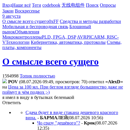
Вход
Наше всё
Теги
codebook
无线电组件
Поиск
Опросы
Закон
Воскресенье
9 августа
О смысле всего сущего
0xFF
Средства и методы разработки
Мобильная и беспроводная связь
Блошиный
рынок
Объявления
Микроконтроллеры
PLD, FPGA, DSP
AVR
PIC
ARM, RISC-
V
Технологии
Кибернетика, автоматика, протоколы
Схемы,
платы, компоненты
О смысле всего сущего
1594998
Топик полностью
POV
(08.07.2026 09:49, просмотров: 70)
ответил
=AlexD=
на
Цена за 100 мл. При беглом взгляде большинство даже не
поймут в чём подвох ;-)
я имел в виду в бутылках беленькой
Ответить
Сдача будет в виде стакана дешевого красного
вина.
-
БAPMAЛEЙ
(08.07.2026 10:56
)
Чо сразу "дешёвого"?
-
Kpoк
(08.07.2026
12:35
)