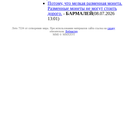
Потому, что мелкая разменная монета.
Разменные монеты не могут стоить
дорого.
-
БAPMAЛEЙ
(08.07.2026
13:01
)
Лето 7534 от сотворения мира. При использовании материалов сайта ссылка на
caxapу
обязательна.
Вебмастер
MMI © MMXXVI