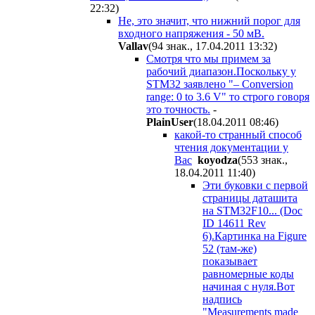
22:32
)
Не, это значит, что нижний порог для
входного напряжения - 50 мВ.
Vallav
(94 знак., 17.04.2011 13:32
)
Смотря что мы примем за
рабочий диапазон.Поскольку у
STM32 заявлено "– Conversion
range: 0 to 3.6 V" то строго говоря
это точность.
-
PlainUser
(18.04.2011 08:46
)
какой-то странный способ
чтения документации у
Вас
koyodza
(553 знак.,
18.04.2011 11:40
)
Эти буковки с первой
страницы даташита
на STM32F10... (Doc
ID 14611 Rev
6).Картинка на Figure
52 (там-же)
показывает
равномерные коды
начиная с нуля.Вот
надпись
"Measurements made