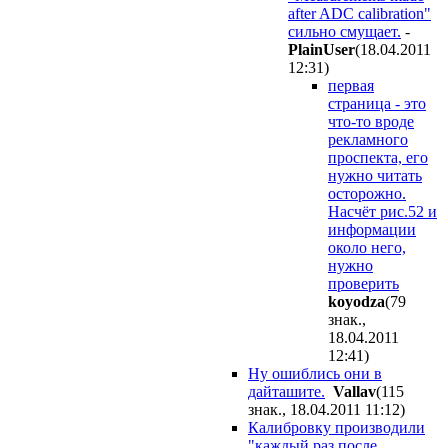
after ADC calibration"
сильно смущает.
-
PlainUser
(18.04.2011
12:31
)
первая
страница - это
что-то вроде
рекламного
проспекта, его
нужно читать
осторожно.
Насчёт рис.52 и
информации
около него,
нужно
проверить
koyodza
(79
знак.,
18.04.2011
12:41
)
Ну ошиблись они в
дайташите.
Vallav
(115
знак., 18.04.2011 11:12
)
Калибровку производили
"каждый раз после