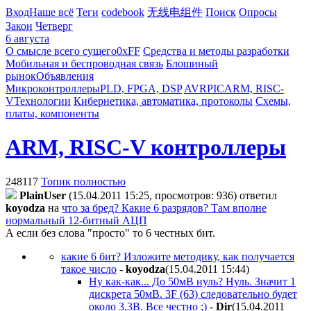
Вход
Наше всё
Теги
codebook
无线电组件
Поиск
Опросы
Закон
Четверг
6 августа
О смысле всего сущего
0xFF
Средства и методы разработки
Мобильная и беспроводная связь
Блошиный
рынок
Объявления
Микроконтроллеры
PLD, FPGA, DSP
AVR
PIC
ARM, RISC-
V
Технологии
Кибернетика, автоматика, протоколы
Схемы,
платы, компоненты
ARM, RISC-V контроллеры
248117
Топик полностью
PlainUser
(15.04.2011 15:25, просмотров: 936)
ответил
koyodza
на
что за бред? Какие 6 разрядов? Там вполне
нормальный 12-битный АЦП
А если без слова "просто" то 6 честных бит.
какие 6 бит? Изложите методику, как получается
такое число
-
koyodza
(15.04.2011 15:44
)
Ну как-как... До 50мВ нуль? Нуль. Значит 1
дискрета 50мВ. 3F (63) следовательно будет
около 3,3В. Все честно ;)
-
Dir
(15.04.2011