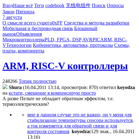
Вход
Наше всё
Теги
codebook
无线电组件
Поиск
Опросы
Закон
Пятница
7 августа
О смысле всего сущего
0xFF
Средства и методы разработки
Мобильная и беспроводная связь
Блошиный
рынок
Объявления
Микроконтроллеры
PLD, FPGA, DSP
AVR
PIC
ARM, RISC-
V
Технологии
Кибернетика, автоматика, протоколы
Схемы,
платы, компоненты
ARM, RISC-V контроллеры
248266
Топик полностью
Shura
(16.04.2011 13:14, просмотров: 870)
ответил
koyodza
на
кстати, смещение я компенсирую просто
А разве Пельте не обладает обратным эффектом, т.е.
термоэлектрическим?
мне в данном случае это не важно, он у меня для
стабилизации температуры сенсора используется,
а ток измеряется для обратной связи и для
контроля состояния
koyodza
(129 знак., 16.04.2011
13:16
)