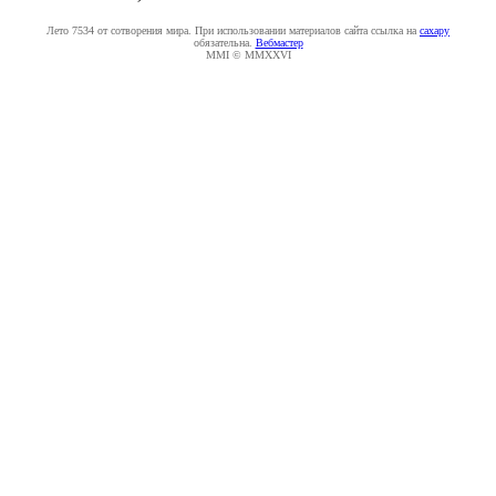
Лето 7534 от сотворения мира. При использовании материалов сайта ссылка на
caxapу
обязательна.
Вебмастер
MMI © MMXXVI