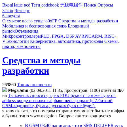
Вход
Наше всё
Теги
codebook
无线电组件
Поиск
Опросы
Закон
Четверг
6 августа
О смысле всего сущего
0xFF
Средства и методы разработки
Мобильная и беспроводная связь
Блошиный
рынок
Объявления
Микроконтроллеры
PLD, FPGA, DSP
AVR
PIC
ARM, RISC-
V
Технологии
Кибернетика, автоматика, протоколы
Схемы,
платы, компоненты
Средства и методы
разработки
269860
Топик полностью
MegaJohn
(02.09.2011 11:35, просмотров: 1106)
ответил
fk0
на
Ты хочешь спросить, где в PDU буквы? Там же Type-of-
address вроде позволяет alphanumeric формат (в 7-битной
GSM-кодировке, бугага, русских букв не будет).
я хочу сказать что номером отправителя может быть не цифры
а буквы, типо www.megafon. Вопрос как это кодируется
В GSM 03.40 написано, что в SMS-DELIVER есть