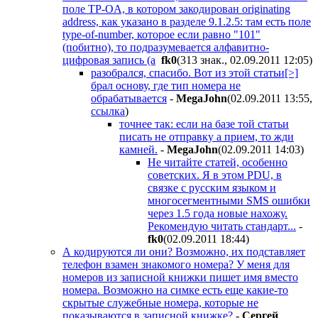
поле TP-OA, в котором закодирован originating
address, как указано в разделе 9.1.2.5: там есть поле
type-of-number, которое если равно "101"
(побитно), то подразумевается алфавитно-
цифровая запись (а
fk0
(313 знак., 02.09.2011 12:05
)
разобрался, спасибо. Вот из этой статьи[>]
брал основу, где тип номера не
обрабатывается
-
MegaJohn
(02.09.2011 13:55
,
ссылка
)
точнее так: если на базе той статьи
писать не отправку а прием, то жди
камней.
-
MegaJohn
(02.09.2011 14:03
)
Не читайте статей, особенно
советских. Я в этом PDU, в
связке с русским языком и
многосегментными SMS ошибки
через 1.5 года новые нахожу.
Рекомендую читать стандарт...
-
fk0
(02.09.2011 18:44
)
А кодируются ли они? Возможно, их подставляет
телефон взамен знакомого номера? У меня для
номеров из записной книжки пишет имя вместо
номера. Возможно на симке есть еще какие-то
скрытые служебные номера, которые не
показываются в записной книжке?
-
Cepгeй