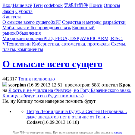
Вход
Наше всё
Теги
codebook
无线电组件
Поиск
Опросы
Закон
Суббота
8 августа
О смысле всего сущего
0xFF
Средства и методы разработки
Мобильная и беспроводная связь
Блошиный
рынок
Объявления
Микроконтроллеры
PLD, FPGA, DSP
AVR
PIC
ARM, RISC-
V
Технологии
Кибернетика, автоматика, протоколы
Схемы,
платы, компоненты
О смысле всего сущего
442317
Топик полностью
scorpion
(16.09.2013 12:51, просмотров: 588)
ответил
Крок
на
Я хоть и не учился на Физтехе, но Гогу Барачинского знаю.
Капицу забудут, а его будут помнить :-)
Не, ну Капицу тоже наверное помнить будут
Петра Леонидовича будут, а Сергея Петровича...
даже анекдотов нет в отличие от Гоги.
-
Codavr
(16.09.2013 16:18
)
Лето 7534 от сотворения мира. При использовании материалов сайта ссылка на
caxapу