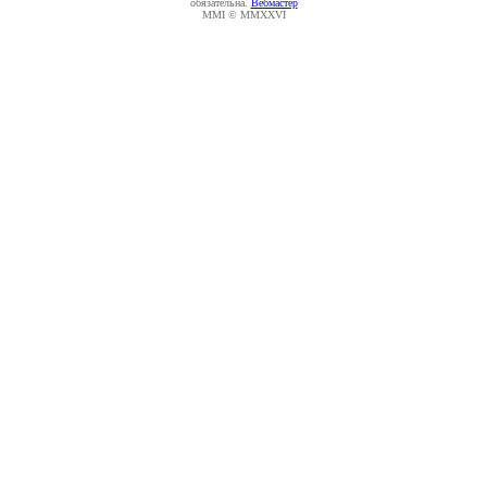
обязательна.
Вебмастер
MMI © MMXXVI