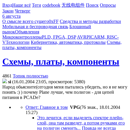
Вход
Наше всё
Теги
codebook
无线电组件
Поиск
Опросы
Закон
Четверг
6 августа
О смысле всего сущего
0xFF
Средства и методы разработки
Мобильная и беспроводная связь
Блошиный
рынок
Объявления
Микроконтроллеры
PLD, FPGA, DSP
AVR
PIC
ARM, RISC-
V
Технологии
Кибернетика, автоматика, протоколы
Схемы,
платы, компоненты
Схемы, платы, компоненты
4861
Топик полностью
si
(16.01.2004 23:05, просмотров: 5380)
Народ обьясните(сегодня меня пытались убедить, но я не могу
понять :) ) почему Plane лучше, чем полигон - для цепей
питания в PCADе?
Ответ: Главное в том
VPG
(76 знак., 18.01.2004
15:27
)
Это лечится, если выделеть спектре плейн-
слой, она там разведет, а потом ручками его
на полигон сменить... Правда не всегда