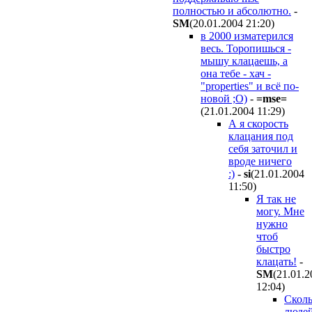
полностью и абсолютно.
-
SM
(20.01.2004 21:20
)
в 2000 изматерился
весь. Торопишься -
мышу клацаешь, а
она тебе - хач -
"properties" и всё по-
новой ;О)
-
=mse=
(21.01.2004 11:29
)
А я скорость
клацания под
себя заточил и
вроде ничего
:)
-
si
(21.01.2004
11:50
)
Я так не
могу. Мне
нужно
чтоб
быстро
клацать!
-
SM
(21.01.2
12:04
)
Сколь
людей