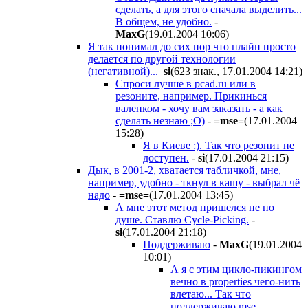
сделать, а для этого сначала выделить...
В общем, не удобно.
-
MaxG
(19.01.2004 10:06
)
Я так понимал до сих пор что плайн просто
делается по другой технологии
(негативной)...
si
(623 знак., 17.01.2004 14:21
)
Спроси лучше в pcad.ru или в
резоните, например. Прикинься
валенком - хочу вам заказать - а как
сделать незнаю ;О)
-
=mse=
(17.01.2004
15:28
)
Я в Киеве :). Так что резонит не
доступен.
-
si
(17.01.2004 21:15
)
Дык, в 2001-2, хватается табличкой, мне,
например, удобно - ткнул в кашу - выбрал чё
надо
-
=mse=
(17.01.2004 13:45
)
А мне этот метод пришелся не по
душе. Ставлю Cycle-Picking.
-
si
(17.01.2004 21:18
)
Поддерживаю
-
MaxG
(19.01.2004
10:01
)
А я с этим цикло-пикингом
вечно в properties чего-нить
влетаю... Так что
поддерживаю mse