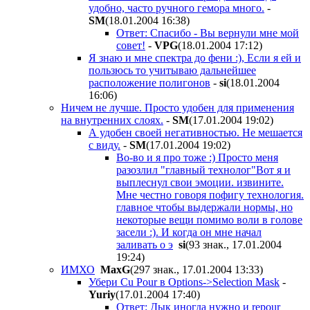
удобно, часто ручного гемора много.
-
SM
(18.01.2004 16:38
)
Ответ: Спасибо - Вы вернули мне мой
совет!
-
VPG
(18.01.2004 17:12
)
Я знаю и мне спектра до фени :), Если я ей и
пользюсь то учитываю дальнейшее
расположение полигонов
-
si
(18.01.2004
16:06
)
Ничем не лучше. Просто удобен для применения
на внутренних слоях.
-
SM
(17.01.2004 19:02
)
А удобен своей негативностью. Не мешается
с виду.
-
SM
(17.01.2004 19:02
)
Во-во и я про тоже :) Просто меня
разозлил "главный технолог"Вот я и
выплеснул свои эмоции. извините.
Мне честно говоря пофигу технология.
главное чтобы выдержали нормы, но
некоторые вещи помимо воли в голове
засели :). И когда он мне начал
заливать о э
si
(93 знак., 17.01.2004
19:24
)
ИМХО
MaxG
(297 знак., 17.01.2004 13:33
)
Убери Cu Pour в Options->Selection Mask
-
Yuriy
(17.01.2004 17:40
)
Ответ: Дык иногда нужно и repour