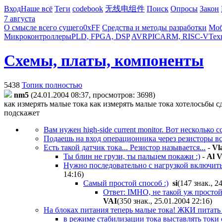
Вход
Наше всё
Теги
codebook
无线电组件
Поиск
Опросы
Закон
7 августа
О смысле всего сущего
0xFF
Средства и методы разработки
Моб
Микроконтроллеры
PLD, FPGA, DSP
AVR
PIC
ARM, RISC-V
Тех
Схемы, платы, компоненты
5438
Топик полностью
nm5
(24.01.2004 08:37, просмотров: 3698)
как измерять малые тока
как измерять малые тока хотелосьбы с
подскажет
Вам нужен high-side current monitor. Вот несколько с
Подаешь на вход операционника через резисторы вс
Есть такой датчик тока... Резистор называется...
-
Vl
Ты блин не грузи, ты пальцем покажи :)
-
Al V
Нужно последовательно с нагрузкой включить р
14:16
)
Самый простой способ :)
si
(147 знак., 2
Ответ: IMHO, не такой уж простой.
VAI
(350 знак., 25.01.2004 22:16
)
На блоках питания теперь малые тока! ЖКИ питать 
в режиме стабилизации тока выставлять токи