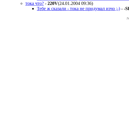
тока что?
-
220V
(24.01.2004 09:36
)
Тебе ж сказали - тока не придумал изчо ;-)
-
-S
Л