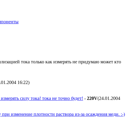
мпоненты
илизацией тока только как измерять не придумаю может кто
4.01.2004 16:22
)
змерять силу тока! тока не точно будет!
-
220V
(24.01.2004
 при изменение плотности раствора из-за осаждения меди. :-)