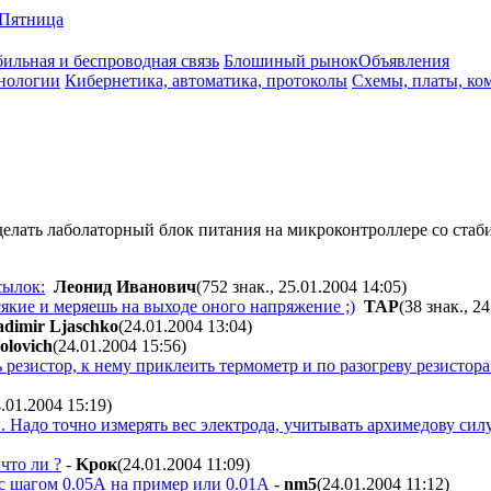
Пятница
ильная и беспроводная связь
Блошиный рынок
Объявления
нологии
Кибернетика, автоматика, протоколы
Схемы, платы, ко
делать лаболаторный блок питания на микроконтроллере со стаб
сылок:
Лeoнид Ивaнoвич
(752 знак., 25.01.2004 14:05
)
якие и меряешь на выходе оного напряжение ;)
TAP
(38 знак., 2
adimir Ljaschko
(24.01.2004 13:04
)
olovich
(24.01.2004 15:56
)
езистор, к нему приклеить термометр и по разогреву резистора и
4.01.2004 15:19
)
 Надо точно измерять вес электрода, учитывать архимедову силу
что ли ?
-
Kpoк
(24.01.2004 11:09
)
 с шагом 0.05А на пример или 0.01А
-
nm5
(24.01.2004 11:12
)