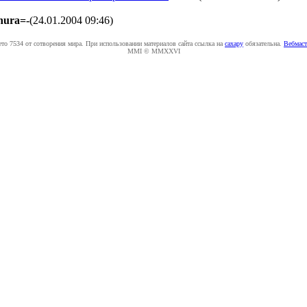
hura=-
(24.01.2004 09:46
)
ето 7534 от сотворения мира. При использовании материалов сайта ссылка на
caxapу
обязательна.
Вебмаст
MMI © MMXXVI