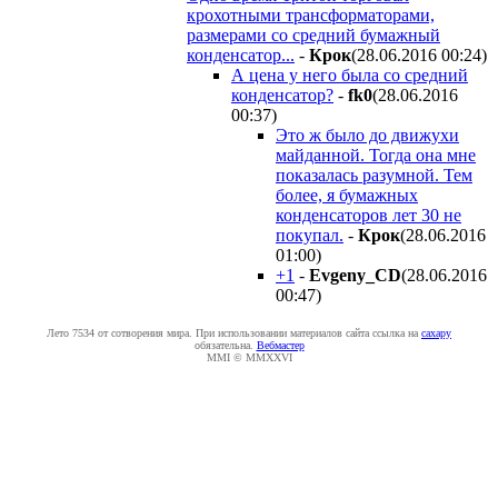
крохотными трансформаторами,
размерами со средний бумажный
конденсатор...
-
Крок
(28.06.2016 00:24
)
А цена у него была со средний
конденсатор?
-
fk0
(28.06.2016
00:37
)
Это ж было до движухи
майданной. Тогда она мне
показалась разумной. Тем
более, я бумажных
конденсаторов лет 30 не
покупал.
-
Крок
(28.06.2016
01:00
)
+1
-
Evgeny_CD
(28.06.2016
00:47
)
Лето 7534 от сотворения мира. При использовании материалов сайта ссылка на
caxapу
обязательна.
Вебмастер
MMI © MMXXVI