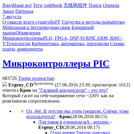
Вход
Наше всё
Теги
codebook
无线电组件
Поиск
Опросы
Закон
Пятница
7 августа
О смысле всего сущего
0xFF
Средства и методы разработки
Мобильная и беспроводная связь
Блошиный
рынок
Объявления
Микроконтроллеры
PLD, FPGA, DSP
AVR
PIC
ARM, RISC-
V
Технологии
Кибернетика, автоматика, протоколы
Схемы,
платы, компоненты
Микроконтроллеры PIC
683726
Топик полностью
Архитектор
Evgeny_CD
(27.06.2016 23:39, просмотров: 1012)
ответил
Крок
на
"Гасящий конденсатор" - это что?
Который гасит на себе напряжение сети ~220V как на
реактивном сопротивлении.
Ох, ёёё. В детстве мы этим грешили. Сейчас тоже
используется?
-
Крок
(28.06.2016 00:15
)
Для токов в единицы мА - вполне.
-
Evgeny_CD
(28.06.2016 00:17
)
Одно время Тритон торговал