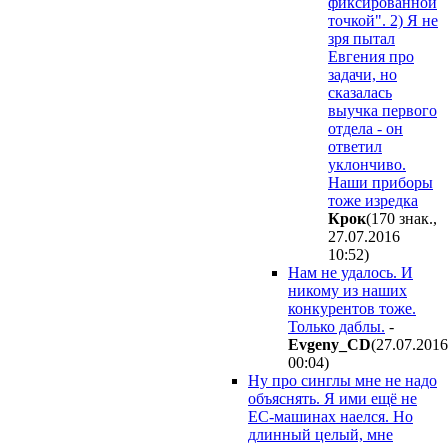
фиксированной
точкой". 2) Я не
зря пытал
Евгения про
задачи, но
сказалась
выучка первого
отдела - он
ответил
уклончиво.
Наши приборы
тоже изредка
Крок
(170 знак.,
27.07.2016
10:52
)
Нам не удалось. И
никому из наших
конкурентов тоже.
Только даблы.
-
Evgeny_CD
(27.07.2016
00:04
)
Ну про синглы мне не надо
объяснять. Я ими ещё не
ЕС-машинах наелся. Но
длинный целый, мне