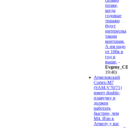
сильно
позже,
когда
годовые
тиражи
будут
интересны
таким
конторам.
А им надо
от 100к в
год и
выше.
-
Evgeny_C
19:40
)
Атмеловский
Cortex-M7
(SAM-V70/71)
имеет double-
плавучку и
должен
работать
быстрее, чем
M4. Или к
Атмелу у вас