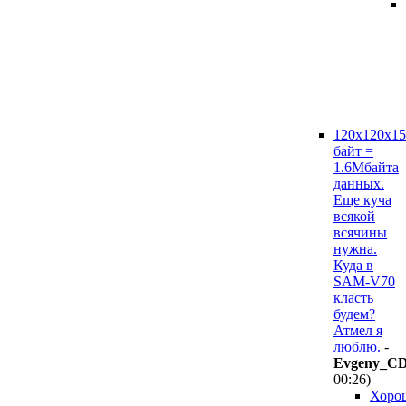
120х120х15
байт =
1.6Мбайта
данных.
Еще куча
всякой
всячины
нужна.
Куда в
SAM-V70
класть
будем?
Атмел я
люблю.
-
Evgeny_C
00:26
)
Хоро