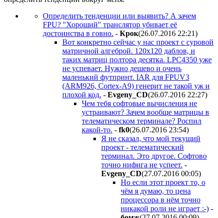
Определить тенденции или выявить? А зачем
FPU? "Хороший" транслятор убивает её
достоинства в говно.
-
Крок
(26.07.2016 22:21
)
Вот конкретно сейчас у нас проект с суровой
матричной алгеброй. 120х120 даблов, и
таких матриц полтора десятка. LPC4350 уже
не успевает. Нужно дешево и очень
маленький футпринт. IAR для FPUV3
(ARM926, Cortex-A9) генерит не такой уж и
плохой код.
-
Evgeny_CD
(26.07.2016 22:27
)
Чем тебя софтовые вычисления не
устраивают? Зачем вообще матрицы в
телематическом терминале? Роспил
какой-то.
-
fk0
(26.07.2016 23:54
)
Я не сказал, что мой текущий
проект - телематический
терминал. Это другое. Софтово
точно нифига не успеет.
-
Evgeny_CD
(27.07.2016 00:05
)
Но если этот проект то, о
чём я думаю, то цена
процессора в нём точно
никакой роли не играет :-)
-
бомж
(27.07.2016 00:09
)