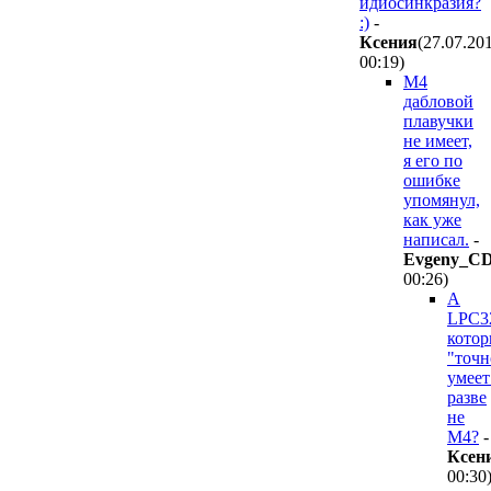
идиосинкразия?
:)
-
Ксения
(27.07.20
00:19
)
М4
дабловой
плавучки
не имеет,
я его по
ошибке
упомянул,
как уже
написал.
-
Evgeny_C
00:26
)
А
LPC3
кото
"точн
умеет
разве
не
M4?
-
Ксен
00:30