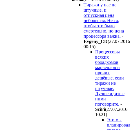
Тиражи у нас не
штучные, и
отпускная цена
небольшая. Не то,
чтобы это было
смертельно, но цена
процессора важна.
-
Evgeny_CD
(27.07.2016
00:15
)
Процессоры
всяких
броадкомов,
марвеллов и
прочих
дешёвые, если
тиражи не
штучные.
Лучше идите с
ними
поговорите.
-
SciFi
(27.07.2016
10:21
)
Это мы
планирова