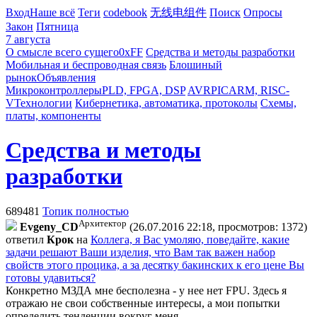
Вход
Наше всё
Теги
codebook
无线电组件
Поиск
Опросы
Закон
Пятница
7 августа
О смысле всего сущего
0xFF
Средства и методы разработки
Мобильная и беспроводная связь
Блошиный
рынок
Объявления
Микроконтроллеры
PLD, FPGA, DSP
AVR
PIC
ARM, RISC-
V
Технологии
Кибернетика, автоматика, протоколы
Схемы,
платы, компоненты
Средства и методы
разработки
689481
Топик полностью
Архитектор
Evgeny_CD
(26.07.2016 22:18, просмотров: 1372)
ответил
Крок
на
Коллега, я Вас умоляю, поведайте, какие
задачи решают Ваши изделия, что Вам так важен набор
свойств этого процика, а за десятку бакинских к его цене Вы
готовы удавиться?
Конкретно МЗДА мне бесполезна - у нее нет FPU. Здесь я
отражаю не свои собственные интересы, а мои попытки
определить тенденции вокруг меня.