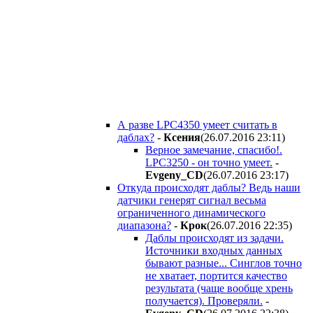
А разве LPC4350 умеет считать в
даблах?
-
Ксения
(26.07.2016 23:11
)
Верное замечание, спасибо!.
LPC3250 - он точно умеет.
-
Evgeny_CD
(26.07.2016 23:17
)
Откуда происходят даблы? Ведь наши
датчики генерят сигнал весьма
ограниченного динамического
диапазона?
-
Крок
(26.07.2016 22:35
)
Даблы происходят из задачи.
Источники входных данных
бывают разные... Синглов точно
не хватает, портится качество
результата (чаще вообще хрень
получается). Проверяли.
-