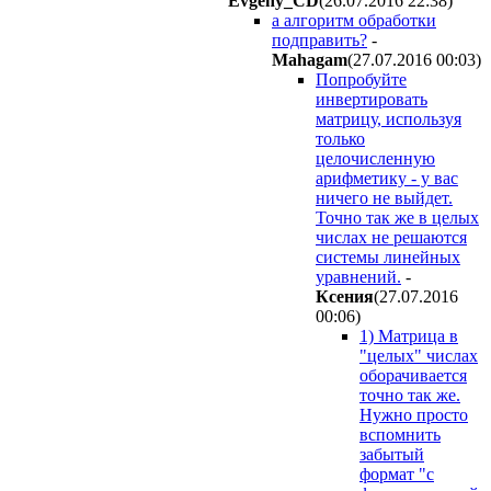
Evgeny_CD
(26.07.2016 22:38
)
а алгоритм обработки
подправить?
-
Mahagam
(27.07.2016 00:03
)
Попробуйте
инвертировать
матрицу, используя
только
целочисленную
арифметику - у вас
ничего не выйдет.
Точно так же в целых
числах не решаются
системы линейных
уравнений.
-
Ксения
(27.07.2016
00:06
)
1) Матрица в
"целых" числах
оборачивается
точно так же.
Нужно просто
вспомнить
забытый
формат "с