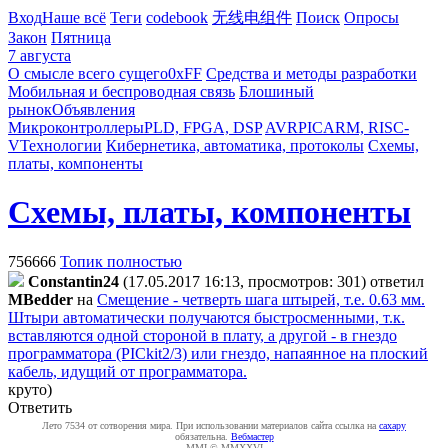
Вход
Наше всё
Теги
codebook
无线电组件
Поиск
Опросы
Закон
Пятница
7 августа
О смысле всего сущего
0xFF
Средства и методы разработки
Мобильная и беспроводная связь
Блошиный
рынок
Объявления
Микроконтроллеры
PLD, FPGA, DSP
AVR
PIC
ARM, RISC-
V
Технологии
Кибернетика, автоматика, протоколы
Схемы,
платы, компоненты
Схемы, платы, компоненты
756666
Топик полностью
Constantin24
(17.05.2017 16:13, просмотров: 301)
ответил
MBedder
на
Смещение - четверть шага штырей, т.е. 0.63 мм.
Штыри автоматически получаются быстросменными, т.к.
вставляются одной стороной в плату, а другой - в гнездо
программатора (PICkit2/3) или гнездо, напаянное на плоский
кабель, идущий от программатора.
круто)
Ответить
Лето 7534 от сотворения мира. При использовании материалов сайта ссылка на
caxapу
обязательна.
Вебмастер
MMI © MMXXVI