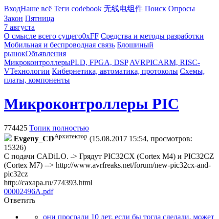
Вход
Наше всё
Теги
codebook
无线电组件
Поиск
Опросы
Закон
Пятница
7 августа
О смысле всего сущего
0xFF
Средства и методы разработки
Мобильная и беспроводная связь
Блошиный
рынок
Объявления
Микроконтроллеры
PLD, FPGA, DSP
AVR
PIC
ARM, RISC-
V
Технологии
Кибернетика, автоматика, протоколы
Схемы,
платы, компоненты
Микроконтроллеры PIC
774425
Топик полностью
Архитектор
Evgeny_CD
(15.08.2017 15:54, просмотров:
15326)
С подачи CADiLO. -> Грядут PIC32CX (Cortex M4) и PIC32CZ
(Cortex M7) -->
http://www.avrfreaks.net/forum/new-pic32cx-and-
pic32cz
http://caxapa.ru/774393.html
00002496A.pdf
Ответить
они просрали 10 лет, если бы тогда сделали, может