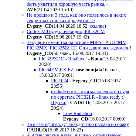
быть ухватили хорошую часть рынка.
-
AVF
(21.04.2020 15:10
)
Не прошло и 3 года, как оно появилось в неких
секретных списках продуктов ->
-
Evgeny_CD
(14.04.2020 18:52
,
ссылка
)
Cortex-M0 будут, очевидно, PIC32CM
-
Evgeny_CD
(15.08.2017 19:43
)
Текущие семейства на основе
M
IPS - PIC32
M
M,
PIC32
M
X, PIC32
M
Z EF. Они давно все задумали!
Evgeny_CD
(56 знак., 15.08.2017 19:33
)
PIC32PZDC - Эльбрус!
-
Крок
(15.08.2017
20:20
)
PIC64EM,EX,EZ
mse homjak
(16 знак.,
15.08.2017 20:01
)
PIC1024
-
Evgeny_CD
(15.08.2017
23:55
)
exclude error - хотя маловероятно судя
по ерратам. PIC32LR - linux ready :)
Шутка.
-
CADiLO
(15.08.2017 20:17 -
20:24
)
Low Radiation
-
Evgeny_CD
(16.08.2017 00:00
)
Та я сам офигел. (с) анекдот про рыбака и собаку
-
CADiLO
(15.08.2017 16:23
)
А Атмеловские Армы, видимо, окончательно