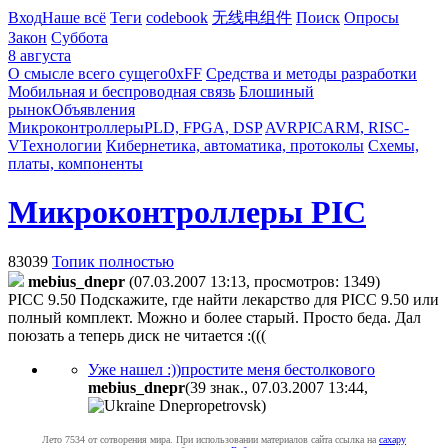
Вход
Наше всё
Теги
codebook
无线电组件
Поиск
Опросы
Закон
Суббота
8 августа
О смысле всего сущего
0xFF
Средства и методы разработки
Мобильная и беспроводная связь
Блошиный
рынок
Объявления
Микроконтроллеры
PLD, FPGA, DSP
AVR
PIC
ARM, RISC-
V
Технологии
Кибернетика, автоматика, протоколы
Схемы,
платы, компоненты
Микроконтроллеры PIC
83039
Топик полностью
mebius_dnepr
(07.03.2007 13:13, просмотров: 1349)
PICC 9.50
Подскажите, где найти лекарство для PICC 9.50 или
полный комплект. Можно и более старый. Просто беда. Дал
поюзать а теперь диск не читается :(((
Уже нашел :))простите меня бестолкового
mebius_dnepr
(39 знак., 07.03.2007 13:44
,
)
Лето 7534 от сотворения мира. При использовании материалов сайта ссылка на
caxapу