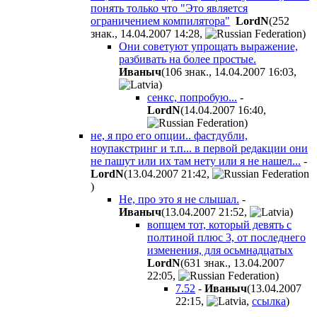
понять только что "Это является
ограничением компилятора"
LordN
(252
знак., 14.04.2007 14:28
,
)
Они советуют упрощать выражение,
разбивать на более простые.
Иваныч
(106 знак., 14.04.2007 16:03
,
)
сенкс, попробую...
-
LordN
(14.04.2007 16:40
,
)
не, я про его опции.. фастдубли,
ноупакстринг и т.п... в первой редакции они
не пашут или их там нету или я не нашел...
-
LordN
(13.04.2007 21:42
,
)
Не, про это я не слышал.
-
Иваныч
(13.04.2007 21:52
,
)
вопщем тот, который девять с
полтиной плюс 3, от последнего
изменения, для осьмнадцатых
LordN
(631 знак., 13.04.2007
22:05
,
)
7.52
-
Иваныч
(13.04.2007
22:15
,
,
ссылка
)