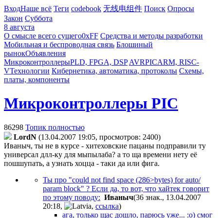
Вход
Наше всё
Теги
codebook
无线电组件
Поиск
Опросы
Закон
Суббота
8 августа
О смысле всего сущего
0xFF
Средства и методы разработки
Мобильная и беспроводная связь
Блошиный
рынок
Объявления
Микроконтроллеры
PLD, FPGA, DSP
AVR
PIC
ARM, RISC-
V
Технологии
Кибернетика, автоматика, протоколы
Схемы,
платы, компоненты
Микроконтроллеры PIC
86298
Топик полностью
LordN
(13.04.2007 19:05, просмотров: 2400)
Иваныч, ты не в курсе - хитеховские пацаны подправили ту
универсал длл-ку для мыпылаба?
а то ща времени нету её
пошшупать, а узнать хоцца - таки да или фига.
Ты про "соuld nоt find sрасе (286>bуtеs) fоr аutо/
раrаm blосk" ? Если да, то вот, что хайтек говорит
по этому поводу:
Иваныч
(36 знак., 13.04.2007
20:18
,
,
ссылка
)
ага, только щас дошло, парюсь уже... :о) смог