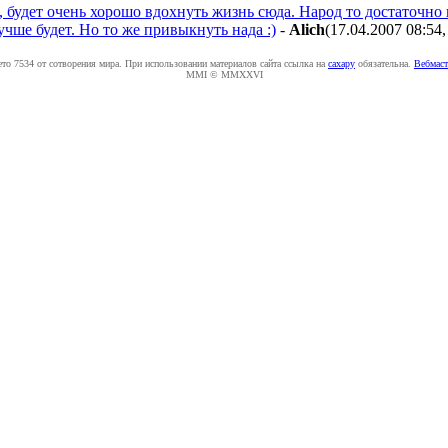
 будет очень хорошо вдохнуть жизнь сюда. Народ то достаточно 
чше будет. Но то же привыкнуть нада :)
-
Alich
(17.04.2007 08:54
ето 7534 от сотворения мира. При использовании материалов сайта ссылка на
caxapу
обязательна.
Вебмаст
MMI © MMXXVI