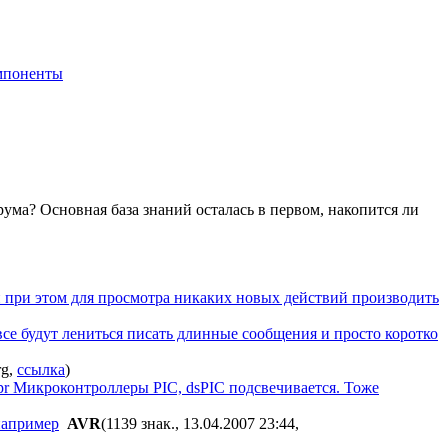
мпоненты
рума? Основная база знаний осталась в первом, накопится ли
и при этом для просмотра никаких новых действий производить
 все будут лениться писать длинные сообщения и просто коротко
,
ссылка
)
Apr Микроконтроллеры PIC, dsPIC подсвечивается. Тоже
 например
AVR
(1139 знак., 13.04.2007 23:44
,