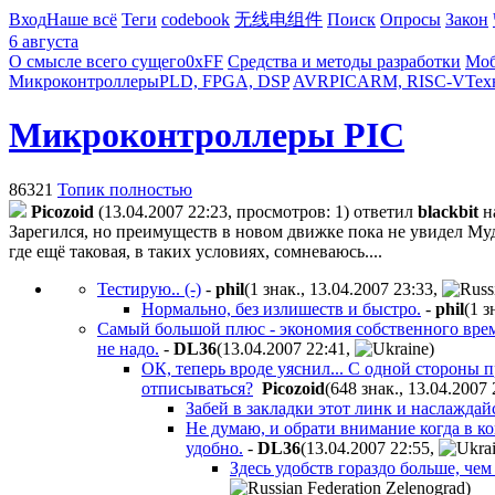
Вход
Наше всё
Теги
codebook
无线电组件
Поиск
Опросы
Закон
6 августа
О смысле всего сущего
0xFF
Средства и методы разработки
Моб
Микроконтроллеры
PLD, FPGA, DSP
AVR
PIC
ARM, RISC-V
Тех
Микроконтроллеры PIC
86321
Топик полностью
Picozoid
(13.04.2007 22:23, просмотров: 1)
ответил
blackbit
н
Зарегился, но преимуществ в новом движке пока не увидел
Мудр
где ещё таковая, в таких условиях, сомневаюсь....
Тестирую.. (-)
-
phil
(1 знак., 13.04.2007 23:33
,
Нормально, без излишеств и быстро.
-
phil
(1 з
Самый большой плюс - экономия собственного врем
не надо.
-
DL36
(13.04.2007 22:41
,
)
ОК, теперь вроде уяснил... С одной стороны п
отписываться?
Picozoid
(648 знак., 13.04.2007 
Забей в закладки этот линк и наслаждайс
Не думаю, и обрати внимание когда в к
удобно.
-
DL36
(13.04.2007 22:55
,
Здесь удобств гораздо больше, че
)