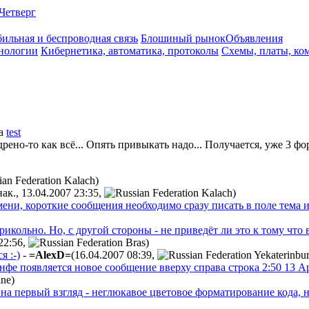
Четверг
ильная и беспроводная связь
Блошиный рынок
Объявления
нологии
Кибернетика, автоматика, протоколы
Схемы, платы, ко
а
test
ено-то как всё... Опять привыкать надо... Получается, уже 3 фо
)
нак., 13.04.2007 23:35
,
)
ени, короткие сообщения необходимо сразу писать в поле тема 
рикольно. Но, с другой стороны - не приведёт ли это к тому что
22:56
,
)
я :-)
-
=AlexD=
(16.04.2007 08:39
,
онфе появляется новое сообщение вверху справа строка 2:50 13 
)
м на первый взгляд - неглюкавое цветовое форматирование кода,