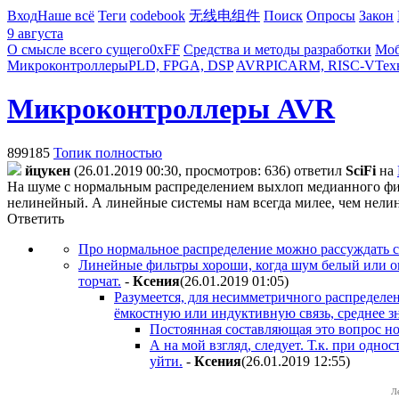
Вход
Наше всё
Теги
codebook
无线电组件
Поиск
Опросы
Закон
9 августа
О смысле всего сущего
0xFF
Средства и методы разработки
Моб
Микроконтроллеры
PLD, FPGA, DSP
AVR
PIC
ARM, RISC-V
Тех
Микроконтроллеры AVR
899185
Топик полностью
йцукен
(26.01.2019 00:30, просмотров: 636)
ответил
SciFi
на
На шуме с нормальным распределением выхлоп медианного филь
нелинейный. А линейные системы нам всегда милее, чем нели
Ответить
Про нормальное распределение можно рассуждать ск
Линейные фильтры хороши, когда шум белый или око
торчат.
-
Ксения
(26.01.2019 01:05
)
Разумеется, для несимметричного распределени
ёмкостную или индуктивную связь, среднее зн
Постоянная составляющая это вопрос ном
А на мой взгляд, следует. Т.к. при одн
уйти.
-
Ксения
(26.01.2019 12:55
)
Л