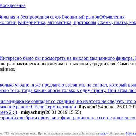
Воскресенье
ильная и беспроводная связь
Блошиный рынок
Объявления
нологии
Кибернетика, автоматика, протоколы
Схемы, платы, ко
Интересно было бы посмотреть на выхлоп медианного фильтра. Ва
тра практически неотличим от выхлопа усреднителя. Самое пло
нейные.
олько угодно, я же предлагаю взглянуть на сигнал, который вы
ло того, тогда как выбросы только в одну строну. При этом лю
я медиана не совпадёт со средним, но из этого не следует, что
ачение равно 0. Если термодатчик и
йцукен
(154 знак., 26.01.20
ер 2 ;-)
-
misyachniy
(26.01.2019 15:55
)
осторонних выбросах результат фильтрации как раз и не должен со
ето 7534 от сотворения мира. При использовании материалов сайта ссылка на
caxapу
обязательна.
Вебмаст