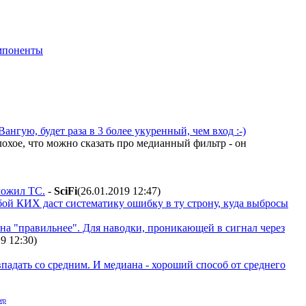
мпоненты
нгую, будет раза в 3 более укуренный, чем вход :-)
хое, что можно сказать про медианный фильтр - он
ложил ТС.
-
SciFi
(26.01.2019 12:47
)
бой КИХ даст систематику ошибку в ту строну, куда выбросы
 она "правильнее". Для наводки, проникающей в сигнал через
19 12:30
)
впадать со средним. И медиана - хороший способ от среднего
ер