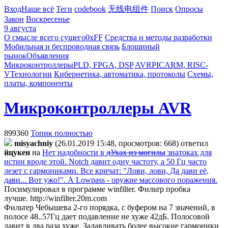
Вход
Наше всё
Теги
codebook
无线电组件
Поиск
Опросы
Закон
Воскресенье
9 августа
О смысле всего сущего
0xFF
Средства и методы разработки
Мобильная и беспроводная связь
Блошиный
рынок
Объявления
Микроконтроллеры
PLD, FPGA, DSP
AVR
PIC
ARM, RISC-
V
Технологии
Кибернетика, автоматика, протоколы
Схемы,
платы, компоненты
Микроконтроллеры AVR
899360
Топик полностью
misyachniy
(26.01.2019 15:48, просмотров: 668)
ответил
йцукен
на
Нет надобности в
дУхах из могилы
знатоках для
истин вроде этой. Notch давит одну частоту, а 50 Гц часто
лезет с гармониками. Все кричат: "Лови, лови, Да дави её,
дави... Вот ужо!". А Lowpass - оружие массового поражения.
Посимулировал в программе winfilter. Фильтр пробка
лучше.
http://winfilter.20m.com
Фильтер Чебышева 2-го порядка, с буфером на 7 значений, в
полосе 48..57Гц дает подавление не хуже 42дБ. Полосовой
давит в два раза хуже. Задавливать более высокие гармоники