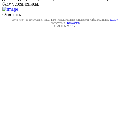
буду усреднением.
Ответить
Лето 7534 от сотворения мира. При использовании материалов сайта ссылка на
caxapу
обязательна.
Вебмастер
MMI © MMXXVI