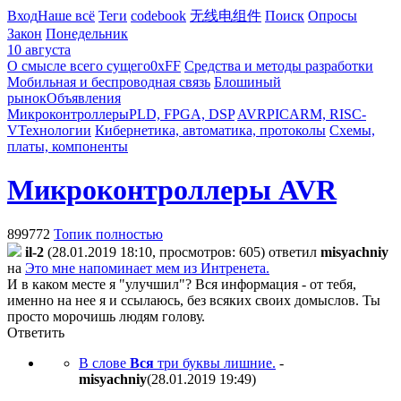
Вход
Наше всё
Теги
codebook
无线电组件
Поиск
Опросы
Закон
Понедельник
10 августа
О смысле всего сущего
0xFF
Средства и методы разработки
Мобильная и беспроводная связь
Блошиный
рынок
Объявления
Микроконтроллеры
PLD, FPGA, DSP
AVR
PIC
ARM, RISC-
V
Технологии
Кибернетика, автоматика, протоколы
Схемы,
платы, компоненты
Микроконтроллеры AVR
899772
Топик полностью
il-2
(28.01.2019 18:10, просмотров: 605)
ответил
misyachniy
на
Это мне напоминает мем из Интренета.
И в каком месте я "улучшил"? Вся информация - от тебя,
именно на нее я и ссылаюсь, без всяких своих домыслов. Ты
просто морочишь людям голову.
Ответить
В слове
Вся
три буквы лишние.
-
misyachniy
(28.01.2019 19:49
)