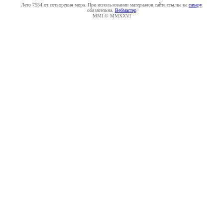
Лето 7534 от сотворения мира. При использовании материалов сайта ссылка на
caxapу
обязательна.
Вебмастер
MMI © MMXXVI