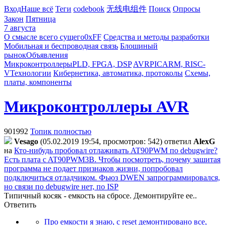
Вход
Наше всё
Теги
codebook
无线电组件
Поиск
Опросы
Закон
Пятница
7 августа
О смысле всего сущего
0xFF
Средства и методы разработки
Мобильная и беспроводная связь
Блошиный
рынок
Объявления
Микроконтроллеры
PLD, FPGA, DSP
AVR
PIC
ARM, RISC-
V
Технологии
Кибернетика, автоматика, протоколы
Схемы,
платы, компоненты
Микроконтроллеры AVR
901992
Топик полностью
Vesago
(05.02.2019 19:54, просмотров: 542)
ответил
AlexG
на
Кто-нибудь пробовал отлаживать AT90PWM по debugwire?
Есть плата c AT90PWM3B. Чтобы посмотреть, почему зашитая
программа не подает признаков жизни, попробовал
подключиться отладчиком. Фьюз DWEN запрограммировался,
но связи по debugwire нет, по ISP
Типичный косяк - емкость на сбросе. Демонтируйте ее..
Ответить
Про емкости я знаю, с reset демонтировано все,