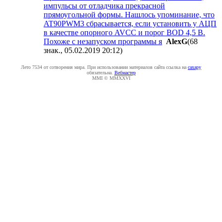
импульсы от отладчика прекрасной
прямоугольной формы. Нашлось упоминание, что
AT90PWM3 сбрасывается, если установить у АЦП
в качестве опорного AVCC и порог BOD 4,5 В.
Похоже с незапуском программы я
AlexG
(68
знак., 05.02.2019 20:12
)
Лето 7534 от сотворения мира. При использовании материалов сайта ссылка на
caxapу
обязательна.
Вебмастер
MMI © MMXXVI