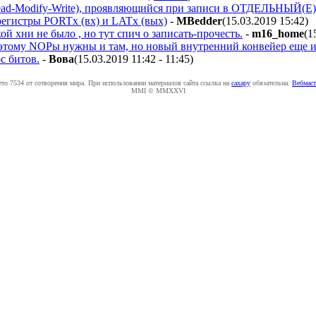
ad-Modify-Write), проявляющийся при записи в ОТДЕЛЬНЫЙ(Е) Б
регистры PORTx (вх) и LATx (вых)
-
MBedder
(15.03.2019 15:42
)
й хни не было , но тут спич о записать-прочесть.
-
m16_home
(1
этому NOPы нужны и там, но новый внутренний конвейер еще и 
с битов.
-
Boвa
(15.03.2019 11:42 - 11:45
)
ето 7534 от сотворения мира. При использовании материалов сайта ссылка на
caxapу
обязательна.
Вебмаст
MMI © MMXXVI