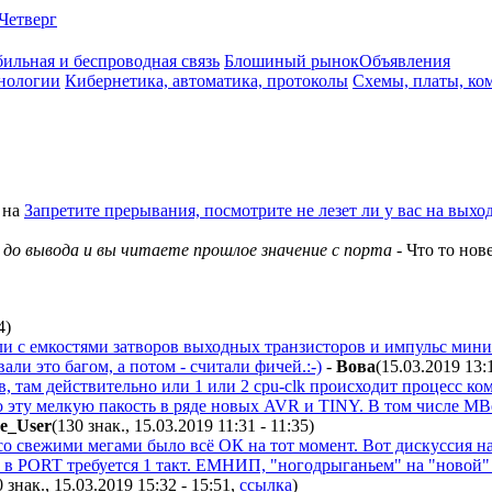
Четверг
ильная и беспроводная связь
Блошиный рынок
Объявления
нологии
Кибернетика, автоматика, протоколы
Схемы, платы, ко
на
Запретите прерывания, посмотрите не лезет ли у вас на выхо
 до вывода и вы читаете прошлое значение с порта
- Что то нов
4
)
и с емкостями затворов выходных транзисторов и импульс миним
али это багом, а потом - считали фичей.:-)
-
Boвa
(15.03.2019 13:
, там действительно или 1 или 2 cpu-clk происходит процесс к
 эту мелкую пакость в ряде новых AVR и TINY. В том числе MBe
e_User
(130 знак., 15.03.2019 11:31 - 11:35
)
со свежими мегами было всё ОК на тот момент. Вот дискуссия на
 в PORT требуется 1 такт. ЕМНИП, "ногодрыганьем" на "новой"
0 знак., 15.03.2019 15:32 - 15:51
,
ссылка
)