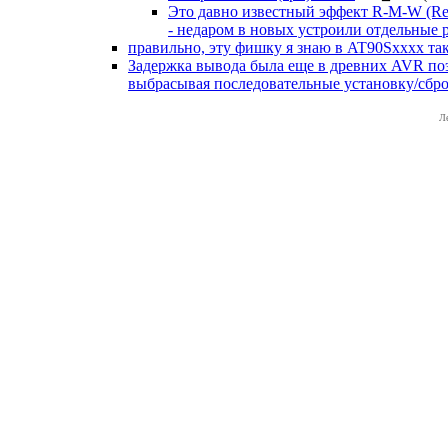
Это давно известный эффект R-M-W (Re
- недаром в новых устроили отдельные 
правильно, эту фишку я знаю в AT90Sxxxx тако
Задержка вывода была еще в древних AVR по
выбрасывая последовательные установку/сбро
Л