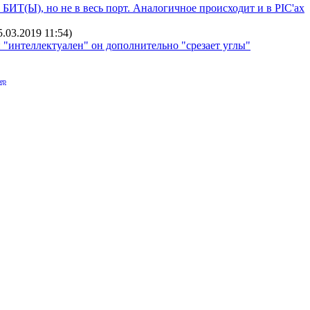
ИТ(Ы), но не в весь порт. Аналогичное происходит и в PIC'ах
5.03.2019 11:54
)
"интеллектуален" он дополнительно "срезает углы"
ер