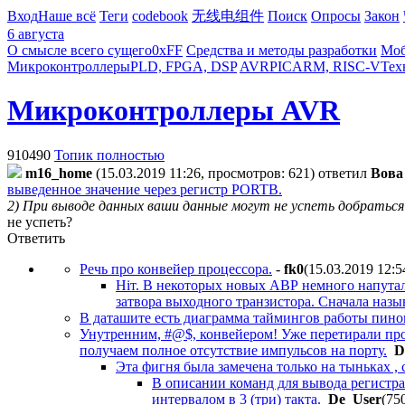
Вход
Наше всё
Теги
codebook
无线电组件
Поиск
Опросы
Закон
6 августа
О смысле всего сущего
0xFF
Средства и методы разработки
Моб
Микроконтроллеры
PLD, FPGA, DSP
AVR
PIC
ARM, RISC-V
Тех
Микроконтроллеры AVR
910490
Топик полностью
m16_home
(15.03.2019 11:26, просмотров: 621)
ответил
Boвa
выведенное значение через регистр PORTB.
2) При выводе данных ваши данные могут не успеть добраться
не успеть?
Ответить
Речь про конвейер процессора.
-
fk0
(15.03.2019 12:5
Нiт. В некоторых новых АВР немного напутал
затвора выходного транзистора. Сначала назыв
В даташите есть диаграмма таймингов работы пинов
Унутренним, #@$, конвейером! Уже перетирали про
получаем полное отсутствие импульсов на порту.
D
Эта фигня была замечена только на тыньках , 
В описании команд для вывода регистра
интервалом в 3 (три) такта.
De_User
(75