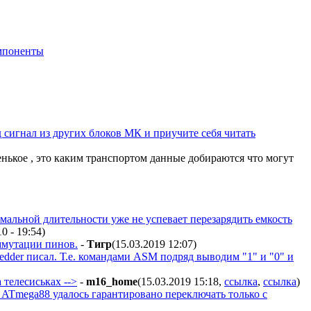
мпоненты
д сигнал из других блоков МК и приучите себя читать
енькое , это каким транспортом данные добираются что могут
альной длительности уже не успевает перезарядить емкость
10 - 19:54
)
оммутации пинов.
-
Тигр
(15.03.2019 12:07
)
dder писал. Т.е. командами ASM подряд выводим "1" и "0" и
 телесиськах -->
-
m16_home
(15.03.2019 15:18
,
ссылка
,
ссылка
)
 ATmega88 удалось гарантировано переключать только с