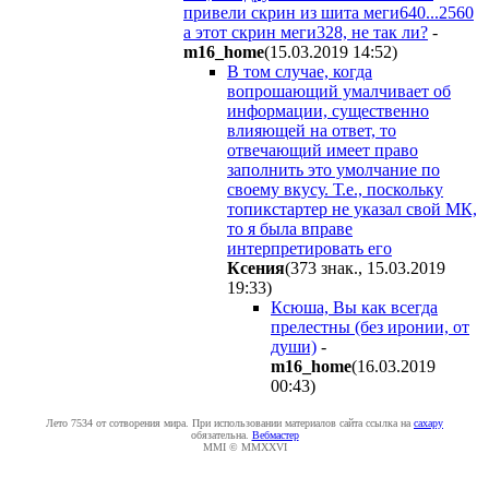
привели скрин из шита меги640...2560
а этот скрин меги328, не так ли?
-
m16_home
(15.03.2019 14:52
)
В том случае, когда
вопрошающий умалчивает об
информации, существенно
влияющей на ответ, то
отвечающий имеет право
заполнить это умолчание по
своему вкусу. Т.е., поскольку
топикстартер не указал свой МК,
то я была вправе
интерпретировать его
Ксения
(373 знак., 15.03.2019
19:33
)
Ксюша, Вы как всегда
прелестны (без иронии, от
души)
-
m16_home
(16.03.2019
00:43
)
Лето 7534 от сотворения мира. При использовании материалов сайта ссылка на
caxapу
обязательна.
Вебмастер
MMI © MMXXVI