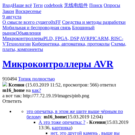
Вход
Наше всё
Теги
codebook
无线电组件
Поиск
Опросы
Закон
Воскресенье
9 августа
О смысле всего сущего
0xFF
Средства и методы разработки
Мобильная и беспроводная связь
Блошиный
рынок
Объявления
Микроконтроллеры
PLD, FPGA, DSP
AVR
PIC
ARM, RISC-
V
Технологии
Кибернетика, автоматика, протоколы
Схемы,
платы, компоненты
Микроконтроллеры AVR
910494
Топик полностью
Ксения
(15.03.2019 11:52, просмотров: 566)
ответил
m16_home
на
как?
a вот так:
http://77.72.19.19/images/pinb.png
Ответить
это опечатка, в этом же шите выше чёрным по
белому
m16_home
(15.03.2019 12:04
)
А это тоже опечатка: ?
-
Ксения
(15.03.2019
13:36
,
картинка
)
нет, это другой камень . выше вы