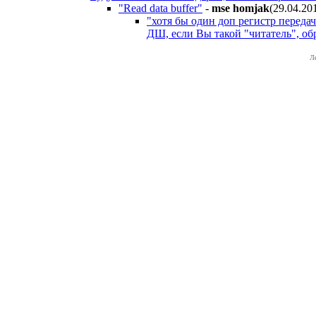
"Read data buffer"
-
mse homjak
(29.04.20
"хотя бы один доп регистр переда
ДШ, если Вы такой "читатель", обр
Л