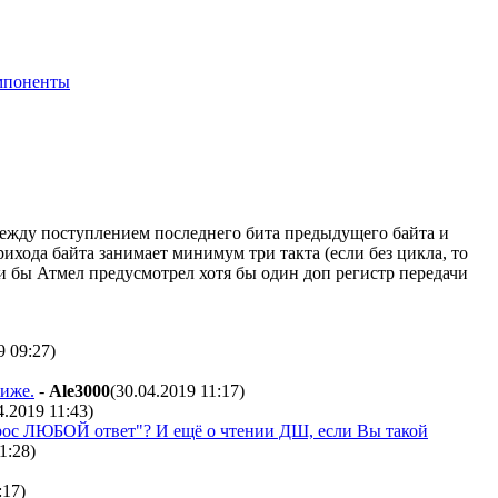
мпоненты
 между поступлением последнего бита предыдущего байта и
ихода байта занимает минимум три такта (если без цикла, то
ли бы Атмел предусмотрел хотя бы один доп регистр передачи
9 09:27
)
ниже.
-
Ale3000
(30.04.2019 11:17
)
4.2019 11:43
)
вопрос ЛЮБОЙ ответ"? И ещё о чтении ДШ, если Вы такой
21:28
)
:17
)