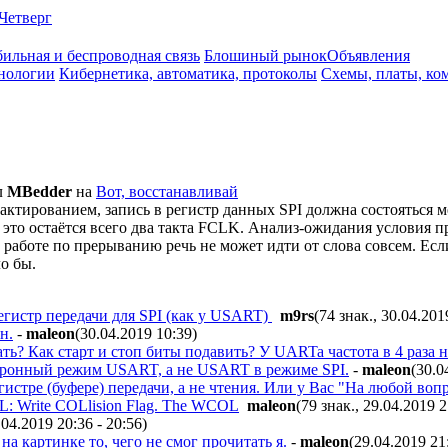
Четверг
ильная и беспроводная связь
Блошиный рынок
Объявления
нологии
Кибернетика, автоматика, протоколы
Схемы, платы, ко
л
MBedder
на
Вот, восстанавливай
актированием, запись в регистр данных SPI должна состояться
это остаётся всего два такта FCLK. Анализ-ожидания условия пр
О работе по прерыванию речь не может идти от слова совсем. Ес
о бы.
егистр передачи для SPI (как у USART)
m9rs
(74 знак., 30.04.201
н.
-
maleon
(30.04.2019 10:39
)
ь? Как старт и стоп биты подавить? У UARTa частота в 4 раза 
хронный режим USART, а не USART в режиме SPI.
-
maleon
(30.0
регистре (буфере) передачи, а не чтения. Или у Вас "На любой 
L: Write COLlision Flag. The WCOL
maleon
(79 знак., 29.04.2019 
.04.2019 20:36 - 20:56
)
на картинке то, чего не смог прочитать я.
-
maleon
(29.04.2019 21