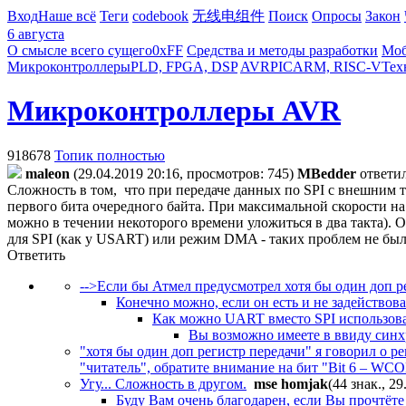
Вход
Наше всё
Теги
codebook
无线电组件
Поиск
Опросы
Закон
6 августа
О смысле всего сущего
0xFF
Средства и методы разработки
Моб
Микроконтроллеры
PLD, FPGA, DSP
AVR
PIC
ARM, RISC-V
Тех
Микроконтроллеры AVR
918678
Топик полностью
maleon
(29.04.2019 20:16, просмотров: 745)
MBedder
ответи
Сложность в том,
что при передаче данных по SPI с внешним т
первого бита очередного байта. При максимальной скорости на 
можно в течении некоторого времени уложиться в два такта). 
для SPI (как у USART) или режим DMA - таких проблем не был
Ответить
-->Если бы Атмел предусмотрел хотя бы один доп р
Конечно можно, если он есть и не задействова
Как можно UART вместо SPI использоват
Вы возможно имеете в ввиду син
"хотя бы один доп регистр передачи" я говорил о 
"читатель", обратите внимание на бит "Bit 6 – WCO
Угу... Сложность в другом.
mse homjak
(44 знак., 29
Буду Вам очень благодарен, если Вы прочтёте 