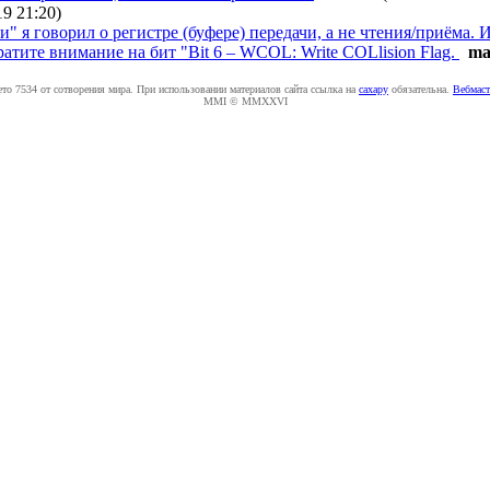
19 21:20
)
чи" я говорил о регистре (буфере) передачи, а не чтения/приём
атите внимание на бит "Bit 6 – WCOL: Write COLlision Flag.
ma
ето 7534 от сотворения мира. При использовании материалов сайта ссылка на
caxapу
обязательна.
Вебмаст
MMI © MMXXVI