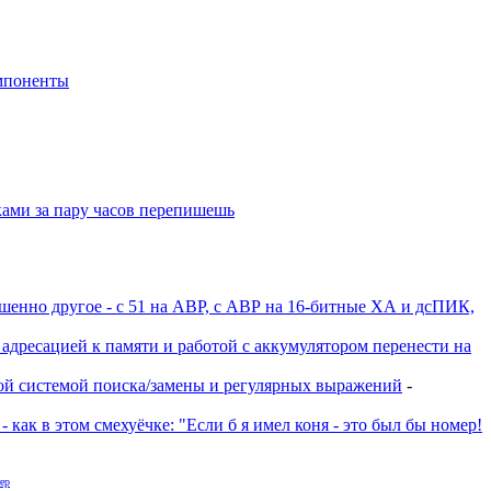
мпоненты
уками за пару часов перепишешь
шенно другое - с 51 на АВР, с АВР на 16-битные ХА и дсПИК,
й адресацией к памяти и работой с аккумулятором перенести на
итой системой поиска/замены и регулярных выражений
-
 как в этом смехуёчке: "Если б я имел коня - это был бы номер!
ер