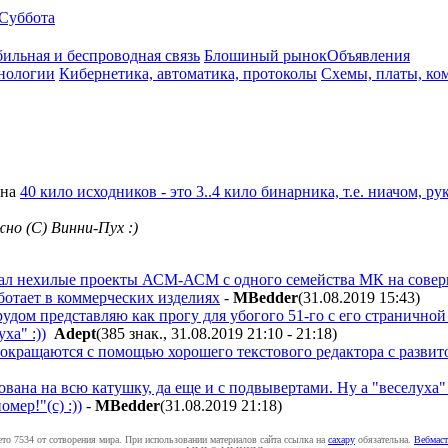
Суббота
ильная и беспроводная связь
Блошиный рынок
Объявления
нологии
Кибернетика, автоматика, протоколы
Схемы, платы, ко
на
40 кило исходников - это 3..4 кило бинарника, т.е. ниачом, р
жно (С) Винни-Пух :)
ывал нехилые проекты АСМ-АСМ с одного семейства МК на совер
аботает в коммерческих изделиях
-
MBedder
(31.08.2019 15:43
)
трудом представляю как прогу для убогого 51-го с его странично
ха" :))
Adept
(385 знак., 31.08.2019 21:10 - 21:18
)
о сокращаются с помощью хорошего текстового редактора с разв
ана на всю катушку, да еще и с подвывертами. Ну а "веселуха" -
омер!"(с) :))
-
MBedder
(31.08.2019 21:18
)
ето 7534 от сотворения мира. При использовании материалов сайта ссылка на
caxapу
обязательна.
Вебмаст