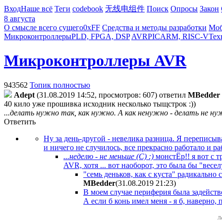
Вход
Наше всё
Теги
codebook
无线电组件
Поиск
Опросы
Закон
8 августа
О смысле всего сущего
0xFF
Средства и методы разработки
Моб
Микроконтроллеры
PLD, FPGA, DSP
AVR
PIC
ARM, RISC-V
Тех
Микроконтроллеры AVR
943562
Топик полностью
Adept
(31.08.2019 14:52, просмотров: 607)
ответил
MBedder
40 кило уже прошивка исходник несколько тыщстрок :))
...делать нужно так, как нужно. А как ненужно - делать не ну
Ответить
Ну за день-другой - невелика разница. Я перепис
и ничего не случилось, все прекрасно работало и р
...неделю - не меньше (С) :)
монстЁр!! я вот с 
AVR, хотя ... вот наоборот, это была бы "веселу
"семь деньков, как с куста" радикальн
MBedder
(31.08.2019 21:23
)
В моем случае периферия была задействов
А если б конь имел меня - я б, наверно, п
Л