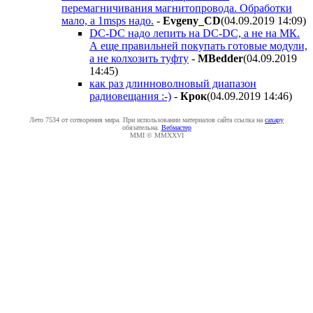
перемагничивания магнитопровода. Обработки
мало, а 1msps надо.
-
Evgeny_CD
(04.09.2019 14:09
)
DC-DC надо лепить на DC-DC, а не на МК.
А еще правильней покупать готовые модули,
а не колхозить туфту
-
MBedder
(04.09.2019
14:45
)
как раз длинноволновый диапазон
радиовещания :-)
-
Крок
(04.09.2019 14:46
)
Лето 7534 от сотворения мира. При использовании материалов сайта ссылка на
caxapу
обязательна.
Вебмастер
MMI © MMXXVI