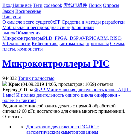
Вход
Наше всё
Теги
codebook
无线电组件
Поиск
Опросы
Закон
Воскресенье
9 августа
О смысле всего сущего
0xFF
Средства и методы разработки
Мобильная и беспроводная связь
Блошиный
рынок
Объявления
Микроконтроллеры
PLD, FPGA, DSP
AVR
PIC
ARM, RISC-
V
Технологии
Кибернетика, автоматика, протоколы
Схемы,
платы, компоненты
Микроконтроллеры PIC
944332
Топик полностью
Крок
(04.09.2019 14:05, просмотров: 1059)
ответил
Evgeny_CD
на
Фу!!! Минимальная длительность клока АЦП -
1 мкс! И полная длительность одного цикла оцифровки -
более 16 тактов!
Радиоприёмник собрались делать с прямой обработкой
сигнала? 60 кГц достаточно для очень многих применений.
Ответить
Достаточно двухтактного DC-DC с
автоматическим смметрированием