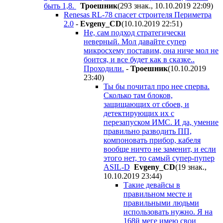
быть 1,8.
Троешник
(293 знак., 10.10.2019 22:09
)
Renesas RL-78 спасет строителя Периметра
2.0
-
Evgeny_CD
(10.10.2019 22:51
)
Не, сам подход стратегически
неверный. Мол давайте супер
микросхему поставим, она ниче мол не
боится, и все будет как в сказке..
Проходили.
-
Троешник
(10.10.2019
23:40
)
Ты бы почитал про нее сперва.
Сколько там блоков,
защищающих от сбоев, и
детектирующих их с
перезапуском ИМС. И да, умение
правильно разводить ПП,
компоновать прибор, кабеля
вообще ничто не заменит, и если
этого нет, то самый супер-пупер
ASIL-D
Evgeny_CD
(19 знак.,
10.10.2019 23:44
)
Такие девайсы в
правильном месте и
правильными людьми
использовать нужно. Я на
168й меге имею свои