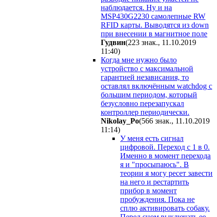
наблюдается. Ну и на
MSP430G2230 самолепные RW
RFID карты. Выводятся из down
при внесении в магнитное поле
Гудвин
(223 знак., 11.10.2019
11:40
)
Когда мне нужно было
устройство с максимальной
гарантией независания, то
оставлял включённым watchdog с
большим периодом, который
безусловно перезапускал
контроллер периодически.
Nikolay_Po
(566 знак., 11.10.2019
11:14
)
У меня есть сигнал
цифровой. Переход с 1 в 0.
Именно в момент перехода
я и "просыпаюсь". В
теории я могу ресет завести
на него и рестартить
прибор в момент
пробуждения. Пока не
сплю активировать собаку.
Перед сном выключать ее.
-