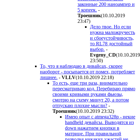
законные 200 наноампер и
5 копеек.
-
Троешник
(10.10.2019
23:47
)
Дело твое. Но если
нужна маложручесть
и сбоеустойчивость,
то RL78 достойный
выбор.
-
Evgeny_CD
(10.10.2019
23:50
)
То, что я наблюдаю в дивайсах, скорее
наоборот - посыпается от помех, потребляет
лишнее.
-
VLLV
(10.10.2019 22:18
)
То есть, еще три раза, внимательно
пересматриваю код. Перебираю прямо
своими кривыми руками фьюзы,
смотрю на схему минут 20, а потом
отпускаю плохие мысли?
-
Троешник
(10.10.2019 23:32
)
Имею опыт с atmega328p - некие
handheld девайсы. Выводятся из
down нажатием кнопки в
матрице. При правильной
разводке никаких ужастей не