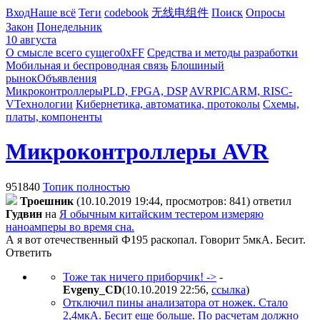
Вход
Наше всё
Теги
codebook
无线电组件
Поиск
Опросы
Закон
Понедельник
10 августа
О смысле всего сущего
0xFF
Средства и методы разработки
Мобильная и беспроводная связь
Блошиный
рынок
Объявления
Микроконтроллеры
PLD, FPGA, DSP
AVR
PIC
ARM, RISC-
V
Технологии
Кибернетика, автоматика, протоколы
Схемы,
платы, компоненты
Микроконтроллеры AVR
951840
Топик полностью
Троешник
(10.10.2019 19:44, просмотров: 841)
ответил
Гудвин
на
Я обычным китайским тестером измеряю
наноамперы во время сна.
А я вот отечественный Ф195 раскопал. Говорит 5мкА. Бесит.
Ответить
Тоже так ничего приборчик! ->
-
Evgeny_CD
(10.10.2019 22:56
,
ссылка
)
Отключил пины анализатора от ножек. Стало
2,4мкА. Бесит еще больше. По расчетам должно