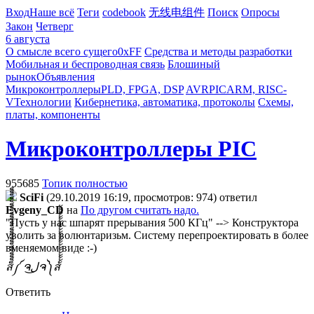
Вход
Наше всё
Теги
codebook
无线电组件
Поиск
Опросы
Закон
Четверг
6 августа
О смысле всего сущего
0xFF
Средства и методы разработки
Мобильная и беспроводная связь
Блошиный
рынок
Объявления
Микроконтроллеры
PLD, FPGA, DSP
AVR
PIC
ARM, RISC-
V
Технологии
Кибернетика, автоматика, протоколы
Схемы,
платы, компоненты
Микроконтроллеры PIC
955685
Топик полностью
SciFi
(29.10.2019 16:19, просмотров: 974)
ответил
Evgeny_CD
на
По другом считать надо.
"Пусть у нас шпарят прерывания 500 КГц" --> Конструктора
уволить за волюнтаризьм. Систему перепроектировать в более
вменяемом виде :-)
ส็็็็็็็็็็็็็็็็็็็็็็็็็༼ ຈل͜ຈ༽ส้้้้้้้้้้้้้้้้้้้้้้้
Ответить