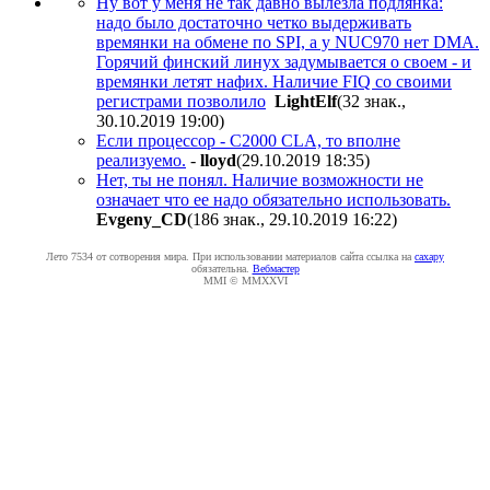
Ну вот у меня не так давно вылезла подлянка:
надо было достаточно четко выдерживать
времянки на обмене по SPI, а у NUC970 нет DMA.
Горячий финский линух задумывается о своем - и
времянки летят нафих. Наличие FIQ со своими
регистрами позволило
LightElf
(32 знак.,
30.10.2019 19:00
)
Если процессор - C2000 CLA, то вполне
реализуемо.
-
lloyd
(29.10.2019 18:35
)
Нет, ты не понял. Наличие возможности не
означает что ее надо обязательно использовать.
Evgeny_CD
(186 знак., 29.10.2019 16:22
)
Лето 7534 от сотворения мира. При использовании материалов сайта ссылка на
caxapу
обязательна.
Вебмастер
MMI © MMXXVI