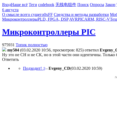
Вход
Наше всё
Теги
codebook
无线电组件
Поиск
Опросы
Закон
6 августа
О смысле всего сущего
0xFF
Средства и методы разработки
Моб
Микроконтроллеры
PLD, FPGA, DSP
AVR
PIC
ARM, RISC-V
Тех
Микроконтроллеры PIC
975931
Топик полностью
my504
(03.02.2020 10:56, просмотров: 825)
ответил
Evgeny_
Ну это не СН и не СК, но в этой части они идентичны. Только бу
Ответить
Подходит! :)
-
Evgeny_CD
(03.02.2020 10:59
)
Л