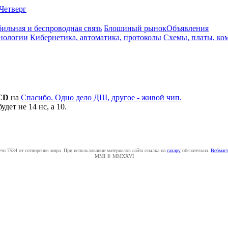
Четверг
ильная и беспроводная связь
Блошиный рынок
Объявления
нологии
Кибернетика, автоматика, протоколы
Схемы, платы, ко
CD
на
Спасибо. Одно дело ДШ, другое - живой чип.
дет не 14 нс, а 10.
ето 7534 от сотворения мира. При использовании материалов сайта ссылка на
caxapу
обязательна.
Вебмаст
MMI © MMXXVI