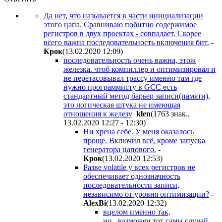
Да нет, что называется в части инициализации
этого цапа. Сравниваю побитно содержимое
регистров в двух проектах - совпадает. Скорее
всего важна последовательность включения бит.
-
Крок
(13.02.2020 12:09
)
последовательность очень важна, этож
железка. чтоб компиллер и оптимизировал и
не перетасовывал трассу именно там где
нужно программисту в GCC есть
стандартный метод барьер записи(памяти),
это логическая штука не имеющая
отношения к железу
klen
(1763 знак.,
13.02.2020 12:27 - 12:30
)
Ни хрена себе. У меня оказалось
проще. Включил всё, кроме запуска
генератора цапового.
-
Крок
(13.02.2020 12:53
)
Разве volatile у всех регистров не
обеспечивает однозначность
последовательности записи,
независимо от уровня оптимизации?
-
AlexBi
(13.02.2020 12:32
)
вцелом именно так,
но...возможен тот самы случай