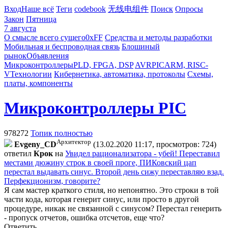
Вход
Наше всё
Теги
codebook
无线电组件
Поиск
Опросы
Закон
Пятница
7 августа
О смысле всего сущего
0xFF
Средства и методы разработки
Мобильная и беспроводная связь
Блошиный
рынок
Объявления
Микроконтроллеры
PLD, FPGA, DSP
AVR
PIC
ARM, RISC-
V
Технологии
Кибернетика, автоматика, протоколы
Схемы,
платы, компоненты
Микроконтроллеры PIC
978272
Топик полностью
Архитектор
Evgeny_CD
(13.02.2020 11:17, просмотров: 724)
ответил
Крок
на
Увидел рационализатора - убей! Переставил
местами дюжину строк в своей проге, ПИКовский цап
перестал выдавать синус. Второй день сижу переставляю взад.
Перфекционизм, говорите?
Я сам мастер краткого стиля, но непонятно.
Это строки в той
части кода, которая генерит синус, или просто в другой
процедуре, никак не связанной с синусом? Перестал генерить
- пропуск отчетов, ошибка отсчетов, еще что?
Ответить