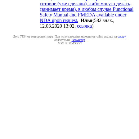
готовое (уже сделали), либо могут сделать
(занимает время). в любом случае Functional
Safety Manual and FMEDA available under
NDA upon request.
Илья
(582 знак.,
12.03.2020 13:02
,
ссылка
)
Лето 7534 от сотворения мира. При использовании материалов сайта ссылка на
caxapу
обязательна.
Вебмастер
MMI © MMXXVI