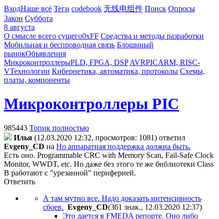
Вход
Наше всё
Теги
codebook
无线电组件
Поиск
Опросы
Закон
Суббота
8 августа
О смысле всего сущего
0xFF
Средства и методы разработки
Мобильная и беспроводная связь
Блошиный
рынок
Объявления
Микроконтроллеры
PLD, FPGA, DSP
AVR
PIC
ARM, RISC-
V
Технологии
Кибернетика, автоматика, протоколы
Схемы,
платы, компоненты
Микроконтроллеры PIC
985443
Топик полностью
Илья
(12.03.2020 12:32, просмотров: 1081)
ответил
Evgeny_CD
на
Но аппаратная поддержка должна быть.
Есть оно. Programmable CRC with Memory Scan, Fail-Safe Clock
Monitor, WWDT, etc. Но даже без этого те же библиотеки Class
B работают с "урезанной" периферией.
Ответить
А там мутно все. Надо доказать интенсивность
сбоев.
Evgeny_CD
(361 знак., 12.03.2020 12:37
)
Это дается в FMEDA репорте. Оно либо