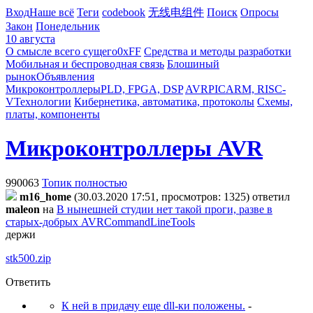
Вход
Наше всё
Теги
codebook
无线电组件
Поиск
Опросы
Закон
Понедельник
10 августа
О смысле всего сущего
0xFF
Средства и методы разработки
Мобильная и беспроводная связь
Блошиный
рынок
Объявления
Микроконтроллеры
PLD, FPGA, DSP
AVR
PIC
ARM, RISC-
V
Технологии
Кибернетика, автоматика, протоколы
Схемы,
платы, компоненты
Микроконтроллеры AVR
990063
Топик полностью
m16_home
(30.03.2020 17:51, просмотров: 1325)
ответил
maleon
на
В нынешней студии нет такой проги, разве в
старых-добрых AVRCommandLineTools
держи
stk500.zip
Ответить
К ней в придачу еще dll-ки положены.
-