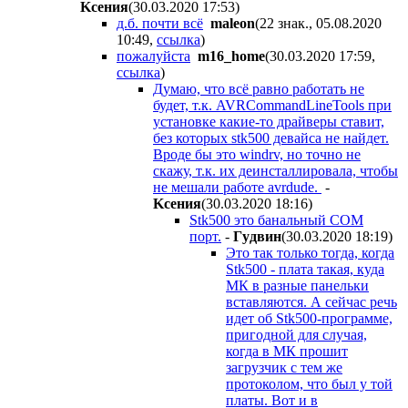
Kceния
(30.03.2020 17:53
)
д.б. почти всё
maleon
(22 знак., 05.08.2020
10:49
,
ссылка
)
пожалуйста
m16_home
(30.03.2020 17:59
,
ссылка
)
Думаю, что всё равно работать не
будет, т.к. AVRCommandLineTools при
установке какие-то драйверы ставит,
без которых stk500 девайса не найдет.
Вроде бы это windrv, но точно не
скажу, т.к. их деинсталлировала, чтобы
не мешали работе avrdude.
-
Kceния
(30.03.2020 18:16
)
Stk500 это банальный COM
порт.
-
Гyдвин
(30.03.2020 18:19
)
Это так только тогда, когда
Stk500 - плата такая, куда
МК в разные панельки
вставляются. А сейчас речь
идет об Stk500-программе,
пригодной для случая,
когда в МК прошит
загрузчик с тем же
протоколом, что был у той
платы. Вот и в