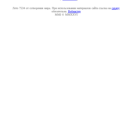
Лето 7534 от сотворения мира. При использовании материалов сайта ссылка на
caxapу
обязательна.
Вебмастер
MMI © MMXXVI