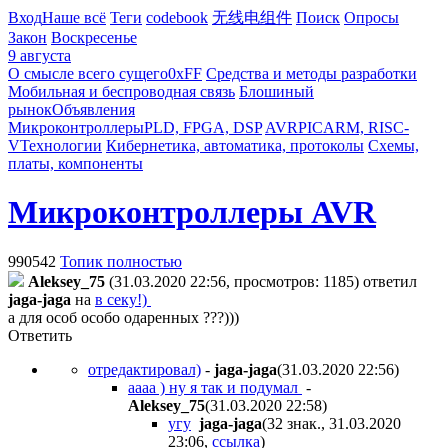
Вход
Наше всё
Теги
codebook
无线电组件
Поиск
Опросы
Закон
Воскресенье
9 августа
О смысле всего сущего
0xFF
Средства и методы разработки
Мобильная и беспроводная связь
Блошиный
рынок
Объявления
Микроконтроллеры
PLD, FPGA, DSP
AVR
PIC
ARM, RISC-
V
Технологии
Кибернетика, автоматика, протоколы
Схемы,
платы, компоненты
Микроконтроллеры AVR
990542
Топик полностью
Aleksey_75
(31.03.2020 22:56, просмотров: 1185)
ответил
jaga-jaga
на
в секу!)
а для особ особо одаренных ???)))
Ответить
отредактировал)
-
jaga-jaga
(31.03.2020 22:56
)
аааа ) ну я так и подумал
-
Aleksey_75
(31.03.2020 22:58
)
угу
jaga-jaga
(32 знак., 31.03.2020
23:06
,
ссылка
)