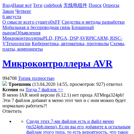
Вход
Наше всё
Теги
codebook
无线电组件
Поиск
Опросы
Закон
Четверг
6 августа
О смысле всего сущего
0xFF
Средства и методы разработки
Мобильная и беспроводная связь
Блошиный
рынок
Объявления
Микроконтроллеры
PLD, FPGA, DSP
AVR
PIC
ARM, RISC-
V
Технологии
Кибернетика, автоматика, протоколы
Схемы,
платы, компоненты
Микроконтроллеры AVR
994708
Топик полностью
Tpoeшник
(13.04.2020 14:55, просмотров: 927)
ответил
Kceния
на
Тогда 7 файлов =>
В меню IAR моей версии (6.12.1) нет проца ATMega324pb!
Эти 7 файлов добавят в меню этот чип и с ним можно будет
нормально работать?!
Ответить
Среди этих 7-ми файлов есть и файл меню
(m324pb.menu). Если вы его добавите к остальным
файлам этого типа, то есть вероятность, что такое