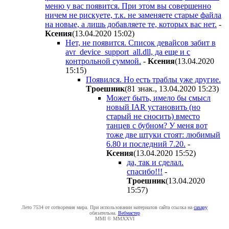
меню у вас появится. При этом вы совершенно
ничем не рискуете, т.к. не заменяете старые файла
на новые, а лишь добавляете те, которых вас нет.
-
Kceния
(13.04.2020 15:02
)
Нет, не появится. Список девайсов забит в
avr_device_support_all.dll, да еще и с
контрольной суммой.
-
Kceния
(13.04.2020
15:15
)
Появился. Но есть траблы уже другие.
Tpoeшник
(81 знак., 13.04.2020 15:23
)
Может быть, имело бы смысл
новый IAR установить (но
старый не сносить) вместо
танцев с бубном? У меня вот
тоже две штуки стоят: любимый
6.80 и последний 7.20.
-
Kceния
(13.04.2020 15:52
)
да, так и сделал.
спасибо!!!
-
Tpoeшник
(13.04.2020
15:57
)
Лето 7534 от сотворения мира. При использовании материалов сайта ссылка на
caxapу
обязательна.
Вебмастер
MMI © MMXXVI