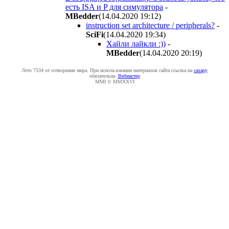
есть ISA и P для симулятора
-
MBedder
(14.04.2020 19:12
)
instruction set architecture / peripherals?
-
SciFi
(14.04.2020 19:34
)
Хайли лайкли :))
-
MBedder
(14.04.2020 20:19
)
Лето 7534 от сотворения мира. При использовании материалов сайта ссылка на
caxapу
обязательна.
Вебмастер
MMI © MMXXVI