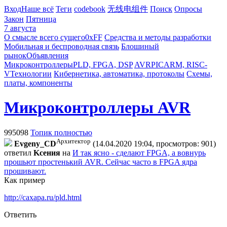
Вход
Наше всё
Теги
codebook
无线电组件
Поиск
Опросы
Закон
Пятница
7 августа
О смысле всего сущего
0xFF
Средства и методы разработки
Мобильная и беспроводная связь
Блошиный
рынок
Объявления
Микроконтроллеры
PLD, FPGA, DSP
AVR
PIC
ARM, RISC-
V
Технологии
Кибернетика, автоматика, протоколы
Схемы,
платы, компоненты
Микроконтроллеры AVR
995098
Топик полностью
Архитектор
Evgeny_CD
(14.04.2020 19:04, просмотров: 901)
ответил
Kceния
на
И так ясно - сделают FPGA, а вовнурь
прошьют простенький AVR. Сейчас часто в FPGA ядра
прошивают.
Как пример
http://caxapa.ru/pld.html
Ответить