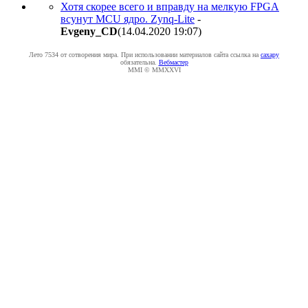
Хотя скорее всего и вправду на мелкую FPGA
всунут MCU ядро. Zynq-Lite
-
Evgeny_CD
(14.04.2020 19:07
)
Лето 7534 от сотворения мира. При использовании материалов сайта ссылка на
caxapу
обязательна.
Вебмастер
MMI © MMXXVI