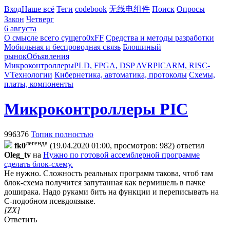
Вход
Наше всё
Теги
codebook
无线电组件
Поиск
Опросы
Закон
Четверг
6 августа
О смысле всего сущего
0xFF
Средства и методы разработки
Мобильная и беспроводная связь
Блошиный
рынок
Объявления
Микроконтроллеры
PLD, FPGA, DSP
AVR
PIC
ARM, RISC-
V
Технологии
Кибернетика, автоматика, протоколы
Схемы,
платы, компоненты
Микроконтроллеры PIC
996376
Топик полностью
легенда
fk0
(19.04.2020 01:00, просмотров: 982)
ответил
Oleg_tv
на
Нужно по готовой ассемблерной программе
сделать блок-схему.
Не нужно. Сложность реальных программ такова, чтоб там
блок-схема получится запутанная как вермишель в пачке
доширака. Надо руками бить на функции и переписывать на
C-подобном псевдоязыке.
[ZX]
Ответить