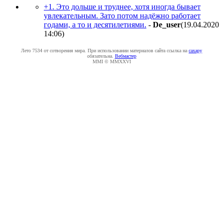
+1. Это дольше и труднее, хотя иногда бывает
увлекательным. Зато потом надёжно работает
годами, а то и десятилетиями.
-
De_user
(19.04.2020
14:06
)
Лето 7534 от сотворения мира. При использовании материалов сайта ссылка на
caxapу
обязательна.
Вебмастер
MMI © MMXXVI