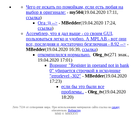
Чего ее искать по помойкам, если есть любая на
выбор в оригинале:
-
my504
(19.04.2020 17:11
,
ссылка
)
Ога :)) -->
-
MBedder
(19.04.2020 17:24
,
ссылка
)
Ассемблер, что я дал выше - со своим GUI,
пользоваться легко и удобно. А MPLAB - вот они
все, последняя и достаточно безглючная - 8.92 -->
-
MBedder
(19.04.2020 16:39
,
ссылка
)
откомпилился нормально.
Oleg_tv
(271 знак.,
19.04.2020 17:01
)
Ворнинг "Register in operand not in bank
0" убирается строчкой в исходнике
"errorlevel -302"
-
MBedder
(19.04.2020
17:23
)
если бы это были все
проблемы..
-
Oleg_tv
(19.04.2020
18:20
)
Лето 7534 от сотворения мира. При использовании материалов сайта ссылка на
caxapу
обязательна.
Вебмастер
MMI © MMXXVI