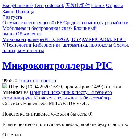
Вход
Наше всё
Теги
codebook
无线电组件
Поиск
Опросы
Закон
Пятница
7 августа
О смысле всего сущего
0xFF
Средства и методы разработки
Мобильная и беспроводная связь
Блошиный
рынок
Объявления
Микроконтроллеры
PLD, FPGA, DSP
AVR
PIC
ARM, RISC-
V
Технологии
Кибернетика, автоматика, протоколы
Схемы,
платы, компоненты
Микроконтроллеры PIC
996620
Топик полностью
Oleg_tv
(19.04.2020 16:29, просмотров: 1459)
ответил
MBedder
на
Прицепи исходник к посту - я тебе его
скомпилирую. И насчет среды - вот тебе ассемблер
Спасибо. Нашел себе MPLAB IDE v7.42.
Подсветка синтаксиса уже хотя бы есть. 0)
Если еще откомпилится без ошибок, вообще буду счастлив.
Ответить