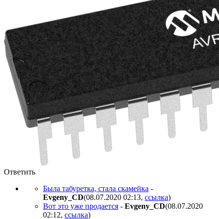
Ответить
Была табуретка, стала скамейка
-
Evgeny_CD
(08.07.2020 02:13
,
ссылка
)
Вот это уже продается
-
Evgeny_CD
(08.07.2020
02:12
,
ссылка
)