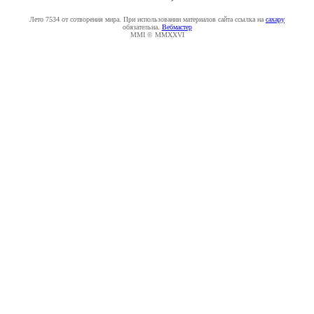
Лето 7534 от сотворения мира. При использовании материалов сайта ссылка на
caxapу
обязательна.
Вебмастер
MMI © MMXXVI