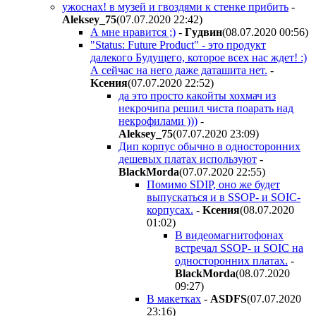
ужоснах! в музей и гвоздями к стенке прибить
-
Aleksey_75
(07.07.2020 22:42
)
А мне нравится ;)
-
Гyдвин
(08.07.2020 00:56
)
"Status: Future Product" - это продукт
далекого Будущего, которое всех нас ждет! :)
А сейчас на него даже даташита нет.
-
Kceния
(07.07.2020 22:52
)
да это просто какойты хохмач из
некрочипа решил чиста поарать над
некрофилами )))
-
Aleksey_75
(07.07.2020 23:09
)
Дип корпус обычно в односторонних
дешевых платах используют
-
BlackMorda
(07.07.2020 22:55
)
Помимо SDIP, оно же будет
выпускаться и в SSOP- и SOIC-
корпусах.
-
Kceния
(08.07.2020
01:02
)
В видеомагнитофонах
встречал SSOP- и SOIC на
односторонних платах.
-
BlackMorda
(08.07.2020
09:27
)
В макетках
-
ASDFS
(07.07.2020
23:16
)