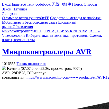
Вход
Наше всё
Теги
codebook
无线电组件
Поиск
Опросы
Закон
Пятница
7 августа
О смысле всего сущего
0xFF
Средства и методы разработки
Мобильная и беспроводная связь
Блошиный
рынок
Объявления
Микроконтроллеры
PLD, FPGA, DSP
AVR
PIC
ARM, RISC-
V
Технологии
Кибернетика, автоматика, протоколы
Схемы,
платы, компоненты
Микроконтроллеры AVR
1016555
Топик полностью
Kceния
(07.07.2020 22:36, просмотров: 9076)
AVR128DB28, DIP-корпус
возвращается!
https://www.microchip.com/wwwproducts/en/AVR