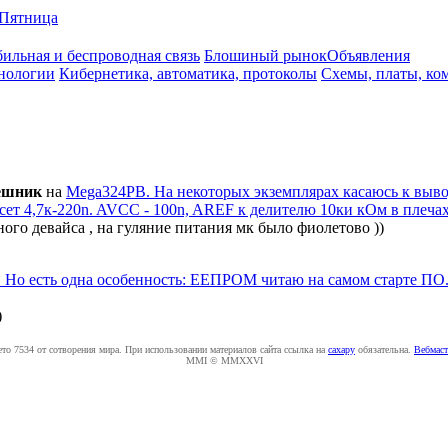
Пятница
ильная и беспроводная связь
Блошиный рынок
Объявления
нологии
Кибернетика, автоматика, протоколы
Схемы, платы, ко
eшник
на
Mega324PB. На некоторых экземплярах касаюсь к выв
ет 4,7к-220n. AVCC - 100n, AREF к делителю 10ки кОм в плечах
ого девайса , на гуляние питания мк было фиолетово ))
. Но есть одна особенность: ЕЕПРОМ читаю на самом старте ПО. 
)
ето 7534 от сотворения мира. При использовании материалов сайта ссылка на
caxapу
обязательна.
Вебмаст
MMI © MMXXVI