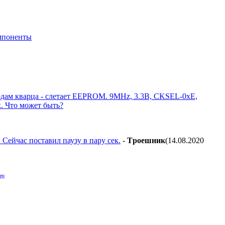
мпоненты
одам кварца - слетает EEPROM. 9MHz, 3.3В, СKSEL-0xE,
. Что может быть?
Сейчас поставил паузу в пару сек.
-
Tpoeшник
(14.08.2020
ер