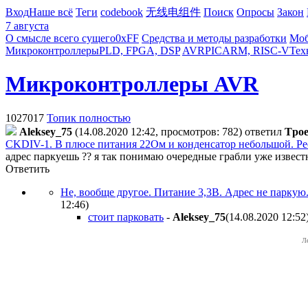
Вход
Наше всё
Теги
codebook
无线电组件
Поиск
Опросы
Закон
7 августа
О смысле всего сущего
0xFF
Средства и методы разработки
Моб
Микроконтроллеры
PLD, FPGA, DSP
AVR
PIC
ARM, RISC-V
Тех
Микроконтроллеры AVR
1027017
Топик полностью
Aleksey_75
(14.08.2020 12:42, просмотров: 782)
ответил
Tpo
CKDIV-1. В плюсе питания 22Ом и конденсатор небольшой. Рес
адрес паркуешь ?? я так понимаю очередные грабли уже известн
Ответить
Не, вообще другое. Питание 3,3В. Адрес не паркую
12:46
)
стоит парковать
-
Aleksey_75
(14.08.2020 12:52
Л