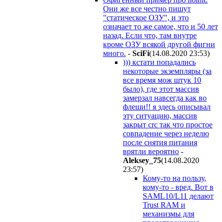
Они же все честно пишут
"статическое ОЗУ", и это
означает то же самое, что и 50 лет
назад. Если что, там внутре
кроме ОЗУ всякой другой фигни
много.
-
SciFi
(14.08.2020 23:53
)
))) кстати попадались
некоторые экземпляры (за
все время мож штук 10
было), где этот массив
замерзал навсегда как во
флеши!! я здесь описывал
эту ситуацию, массив
закрыт crc так что простое
совпадение через неделю
после снятия питания
врятли вероятно
-
Aleksey_75
(14.08.2020
23:57
)
Кому-то на пользу,
кому-то - вред. Вот в
SAML10/L11 делают
Trust RAM и
механизмы для