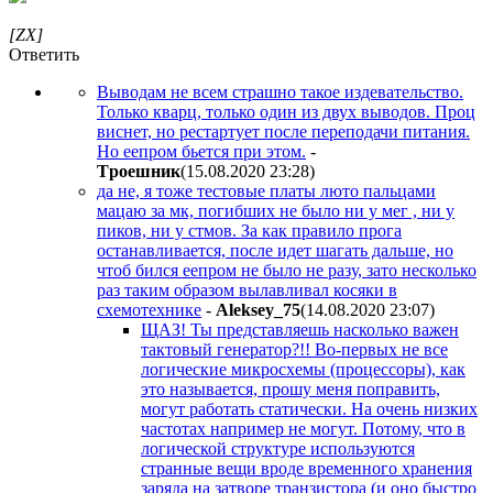
[ZX]
Ответить
Выводам не всем страшно такое издевательство.
Только кварц, только один из двух выводов. Проц
виснет, но рестартует после переподачи питания.
Но еепром бьется при этом.
-
Tpoeшник
(15.08.2020 23:28
)
да не, я тоже тестовые платы люто пальцами
мацаю за мк, погибших не было ни у мег , ни у
пиков, ни у стмов. За как правило прога
останавливается, после идет шагать дальше, но
чтоб бился еепром не было не разу, зато несколько
раз таким образом вылавливал косяки в
схемотехнике
-
Aleksey_75
(14.08.2020 23:07
)
ЩАЗ! Ты представляешь насколько важен
тактовый генератор?!! Во-первых не все
логические микросхемы (процессоры), как
это называется, прошу меня поправить,
могут работать статически. На очень низких
частотах например не могут. Потому, что в
логической структуре используются
странные вещи вроде временного хранения
заряда на затворе транзистора (и оно быстро