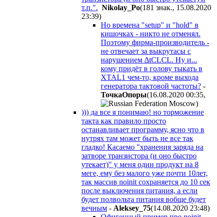
т.п.".
Nikolay_Po
(181 знак., 15.08.2020
23:39
)
Но времена "setup" и "hold" в
кишочках - никто не отменял.
Поэтому фирма-производитель -
не отвечает за выкрутасы с
нарушением ΔtCLCL. Ну и...
кому придёт в голову тыкать в
XTAL1 чем-то, кроме выхода
генератора тактовой частоты?
-
ToчкaOпopы
(16.08.2020 00:35
,
)
))) да все я понимаю! но торможение
такта как правило просто
останавливает программу, ясно что в
нутрях там может быть не все так
гладко! Касаемо "хранения заряда на
затворе транзистора (и оно быстро
утекает)" у меня один продукт на 8
меге, ему без малого уже почти 10лет,
так массив noinit сохраняется до 10 сек
после выключения питания, а если
будет полвольта питания вобще будет
вечным
-
Aleksey_75
(14.08.2020 23:48
)
Офигенный пример про noinit.