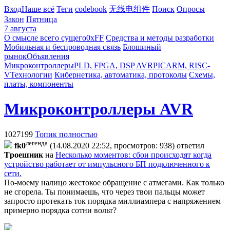
Вход
Наше всё
Теги
codebook
无线电组件
Поиск
Опросы
Закон
Пятница
7 августа
О смысле всего сущего
0xFF
Средства и методы разработки
Мобильная и беспроводная связь
Блошиный
рынок
Объявления
Микроконтроллеры
PLD, FPGA, DSP
AVR
PIC
ARM, RISC-
V
Технологии
Кибернетика, автоматика, протоколы
Схемы,
платы, компоненты
Микроконтроллеры AVR
1027199
Топик полностью
легенда
fk0
(14.08.2020 22:52, просмотров: 938)
ответил
Tpoeшник
на
Несколько моментов: сбои происходят когда
устройство работает от импульсного БП подключенного к
сети.
По-моему налицо жестокое обращение с атмегами. Как только
не сгорела. Ты понимаешь, что через твои пальцы может
запросто протекать ток порядка миллиампера с напряжением
примерно порядка сотни вольт?