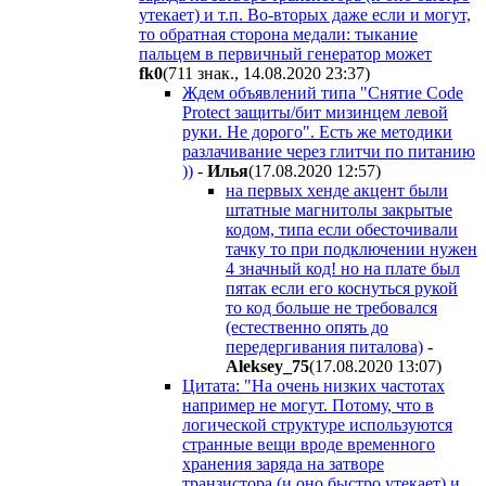
утекает) и т.п. Во-вторых даже если и могут,
то обратная сторона медали: тыкание
пальцем в первичный генератор может
fk0
(711 знак., 14.08.2020 23:37
)
Ждем объявлений типа "Снятие Code
Protect защиты/бит мизинцем левой
руки. Не дорого". Есть же методики
разлачивание через глитчи по питанию
))
-
Илья
(17.08.2020 12:57
)
на первых хенде акцент были
штатные магнитолы закрытые
кодом, типа если обесточивали
тачку то при подключении нужен
4 значный код! но на плате был
пятак если его коснуться рукой
то код больше не требовался
(естественно опять до
передергивания питалова)
-
Aleksey_75
(17.08.2020 13:07
)
Цитата: "На очень низких частотах
например не могут. Потому, что в
логической структуре используются
странные вещи вроде временного
хранения заряда на затворе
транзистора (и оно быстро утекает) и